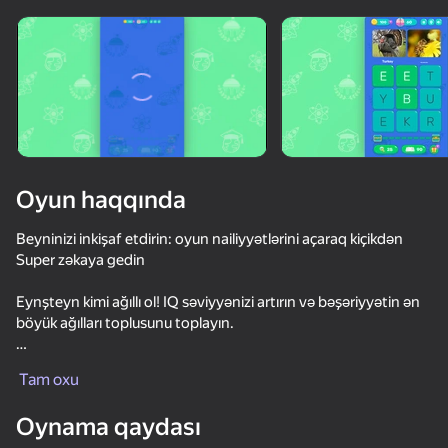
Oyun haqqında
Beyninizi inkişaf etdirin: oyun nailiyyətlərini açaraq kiçikdən
Super zəkaya gedin
Eynşteyn kimi ağıllı ol! IQ səviyyənizi artırın və bəşəriyyətin ən
böyük ağılları toplusunu toplayın.
Bizim oyun:
Tam oxu
Əla stress relief
Oynama qaydası
Zəkanızı və heyvan biliklərinizi yoxlayır