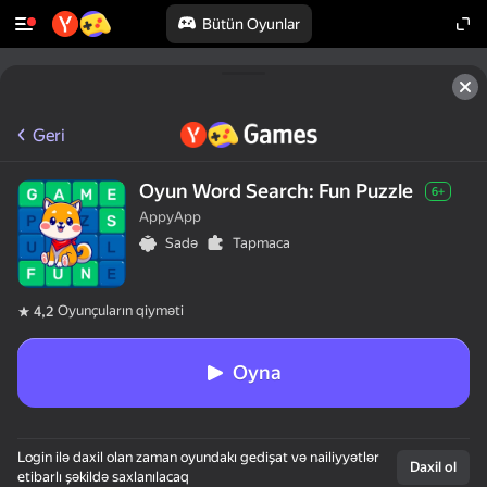
Bütün Oyunlar
Geri
Oyun Word Search: Fun Puzzle
6+
AppyApp
Sadə
Tapmaca
Oyunçuların qiyməti
4,2
Oyna
Login ilə daxil olan zaman oyundakı gedişat və nailiyyətlər
Daxil ol
etibarlı şəkildə saxlanılacaq