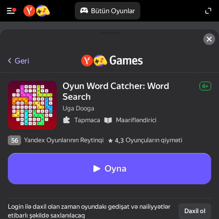
Bütün Oyunlar
Geri
Oyun Word Catcher: Word
6+
Search
Uga Dooga
Tapmaca
Maarifləndirici
Yandex Oyunlarının Reytinqi
Oyunçuların qiyməti
56
4,3
Oyna
Login ilə daxil olan zaman oyundakı gedişat və nailiyyətlər
Daxil ol
etibarlı şəkildə saxlanılacaq