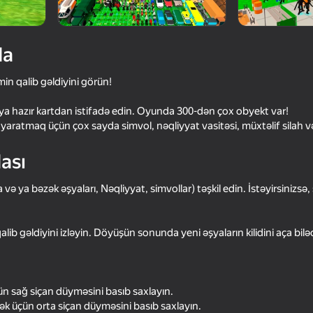
da
min qalib gəldiyini görün!
ə ya hazır kartdan istifadə edin. Oyunda 300-dən çox obyekt var!
atmaq üçün çox sayda simvol, nəqliyyat vasitəsi, müxtəlif silah və
ası
16+
69
74
 və ya bəzək əşyaları, Nəqliyyat, simvollar) təşkil edin. İstəyirsinizsə, 
litary mod
Rainbow Friends
ONEPUNCH battlegr
lib gəldiyini izləyin. Döyüşün sonunda yeni əşyaların kilidini aça bilə
 sağ siçan düyməsini basıb saxlayın.
16+
71
72
k üçün orta siçan düyməsini basıb saxlayın.