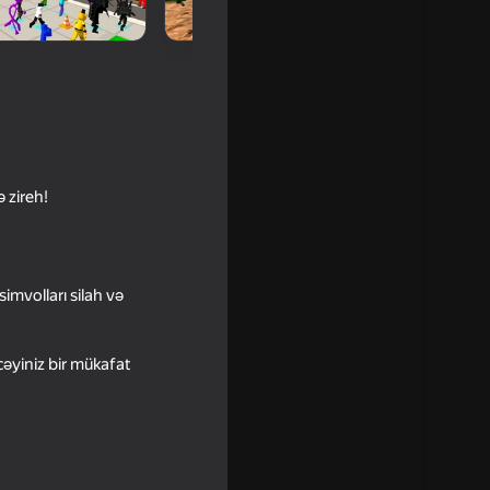
 zireh!
simvolları silah və
ound
cəyiniz bir mükafat