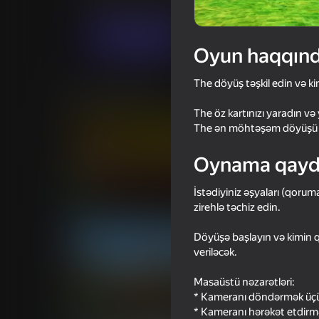
Döyüş
Simulyator
JustPlay
Oyna
Oyun haqqın
The döyüş təşkil edin və ki
Oxşar oyunlar
The öz kartınızı yaradın v
The ən möhtəşəm döyüşü yar
Oynama qayd
16+
83
76
İstədiyiniz əşyaları (qoruma
zirehlə təchiz edin.
They Are Coming
Ultra playground: mi
Döyüşə başlayın və kimin qa
veriləcək.
Masaüstü nəzarətləri:
* Kameranı döndərmək üçün
74
64
* Kameranı hərəkət etdirmə