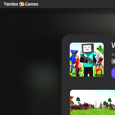
Geri
W
Ju
6
Who Will Win? Create A Battle
Oyunçul
64
Yandex Oyunlarının Reytinqi
4,4