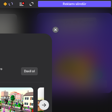
Reklamı söndür
50+ ən yaxşı oyunlar.

Hətta “oynamayan”

şəxslər tərəfindən sevilir.
və
Daxil ol
Hamısını göstər