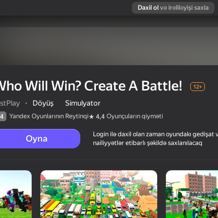
Daxil ol
və irəliləyişi saxla
ho Will Win? Create A Battle!
12+
stPlay
·
Döyüş
Simulyator
Yandex Oyunlarının Reytinqi
Oyunçuların qiyməti
4
4,4
Login ilə daxil olan zaman oyundakı gedişat 
Oyna
nailiyyətlər etibarlı şəkildə saxlanılacaq
!
arın qiyməti
12+