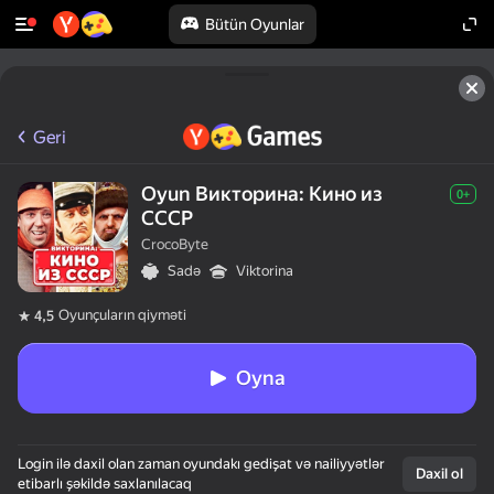
Bütün Oyunlar
Geri
Oyun Викторина: Кино из
0+
СССР
CrocoByte
Sadə
Viktorina
Oyunçuların qiyməti
4,5
Oyna
Login ilə daxil olan zaman oyundakı gedişat və nailiyyətlər
Daxil ol
etibarlı şəkildə saxlanılacaq