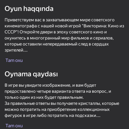
Oyun haqqında
Приветствуем вас в захватывающем мире советского
кинематографа с нашей новой игрой "Викторина: Кино из
СССР"! Откройте двери в эпоху советского кино и
окунитесь в многогранный мир фильмов и сериалов,
которые оставили непередаваемый след в сердцах
зрителей.
Tam oxu
Но это еще не все! В нашей игре вы можете найти
коллекционные фигурки, которые скрыты в сундуках.
Oynama qaydası
Отвечайте на вопросы викторины, чтобы получить ключи
к сундукам и откройте их все, чтобы найти эти
В игре вы увидите изображение, и вам будет
уникальные фигурки.
предоставлено четыре варианта ответа на вопрос, и
только один из них будет правильным.
Вы также можете соревноваться с другими игроками и
За правильные ответы вы получаете кристаллы, которые
занять первое место в рейтинге, получайте ежедневные
можно потратить на приобретение коллекционных
награды, испытайте свою удачу и крутите колесо
фигурок в игре либо потратить на подсказки.
фортуны, чтобы выиграть особые призы.
Tam oxu
Но это еще не все - если вы ответите правильно несколько
Не упустите возможность стать настоящим знатоком