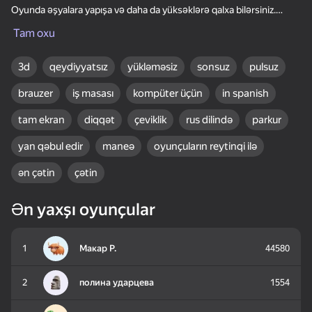
Oyunda əşyalara yapışa və daha da yüksəklərə qalxa bilərsiniz.
Nə qədər yüksəkdirsə, dəriləri ala biləcəyiniz daha çox pul
Tam oxu
qazanacaqsınız. Uğurlar!
3d
qeydiyyatsız
yükləməsiz
sonsuz
pulsuz
brauzer
iş masası
kompüter üçün
in spanish
56
28
24
Obby: Master of the
Amazing pictures.
One Block Simulator -
tam ekran
diqqət
çeviklik
rus dilində
parkur
Sword
Color by numbers
Mine MOD!
yan qəbul edir
maneə
oyunçuların reytinqi ilə
ən çətin
çətin
Ən yaxşı oyunçular
24
Breinroth: Farm of
Mine Fishing
Robbie Obby: Merging
1
Макар Р.
44580
Wonders
2
полина ударцева
1554