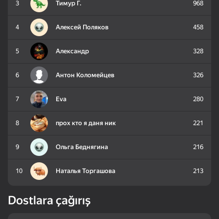
3
Тимур Г.
968
4
Алексей Поляков
458
50
34
Look into the phone
My Pet Shelly
Block Puzzle Color
Dandy world:
Puzzles
5
Александр
328
Evolution
6
Антон Коломейцев
326
7
Eva
280
75
59
8
прох кто я даня ник
221
Hidden Objects: Island
Twist - Bunch of
Jigsaw Puzzle Birds
Secrets
puzzles
9
Ольга Беднягина
216
10
Наталья Торгашова
213
Dostlara çağırış
16+
16+
63
62