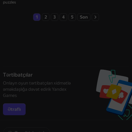
puzzles
1
2
3
4
5
Son
Tərtibatçılar
Onlayn oyun tərtibatçıları xidmətlə
əməkdaşlığa dəvət edirik Yandex
Games
Ətraflı