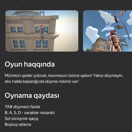
18+
56
Stone Miner Simulator
Knife Throwing 2D
Steps Puzzle Heap
- Mine MOD!
Oyun haqqında
57
54
Robby: Become a
Slime & Drop
Waves - Bunch of
Mümkün qədər yüksək, kosmosun özünə qalxın! Yalnız düşməyin,
Miner!
puzzles
əks halda başlanğıcda düşmə riskiniz var!
Oynama qaydası
TAB düyməsi-fasilə
B, A, S, D - xarakter nəzarəti
Sol sürüşmə-qaçış
38
33
39
Boşluq-atlama
Block Blast Online
Sprunki Boxing - Beat
Fight Stars
the Ragdolls in 3D