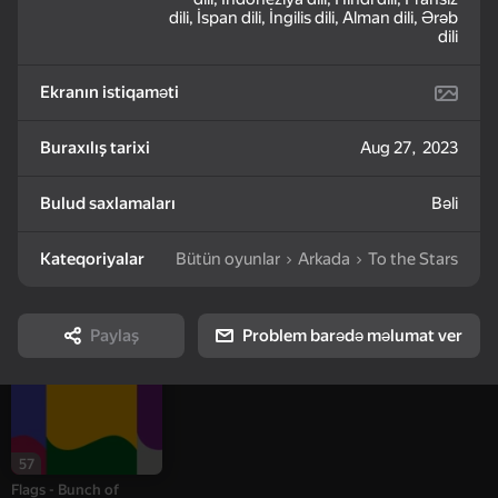
dili, İspan dili, İngilis dili, Alman dili, Ərəb
dili
73
51
Merge Mushrooms:
Cat Simulator: My
Five Nights in
Ekranın istiqaməti
Forest Connect 2048
Pets
Warehouse
Buraxılış tarixi
Aug 27, 2023
Bulud saxlamaları
Bəli
Kateqoriyalar
Bütün oyunlar
Arkada
To the Stars
45
38
66
Knock and Run. 100
Pedro Pedro
Patches - Bunch of
Doors Escape
puzzles
Paylaş
Problem barədə məlumat ver
57
Flags - Bunch of