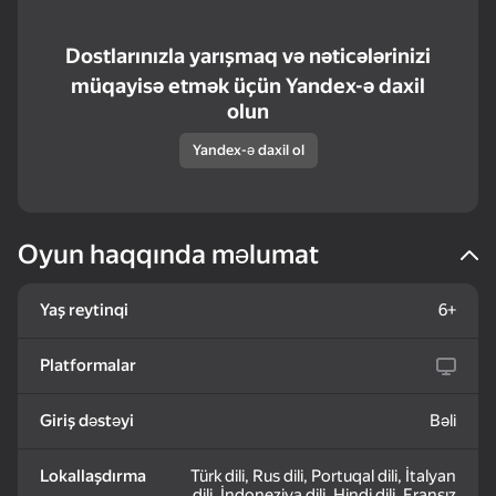
Pegs PuzzleHeap
Bricks PuzzleHeap
Bats Puzzle Heap
Dostlarınızla yarışmaq və nəticələrinizi
müqayisə etmək üçün Yandex-ə daxil
olun
Yandex-ə daxil ol
57
57
72
Doggies - Bunch of
Boats - Bunch of
Zombotron Re-Boot
puzzles
puzzles
Oyun haqqında məlumat
Yaş reytinqi
6+
Platformalar
18+
Mosaic Puzzle Heap
Color Block Blast
Yellow Ball 4
Giriş dəstəyi
Bəli
Lokallaşdırma
Türk dili, Rus dili, Portuqal dili, İtalyan
dili, İndoneziya dili, Hindi dili, Fransız