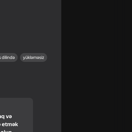
s dilində
yükləməsiz
16+
n Evolution
aq və
ə etmək