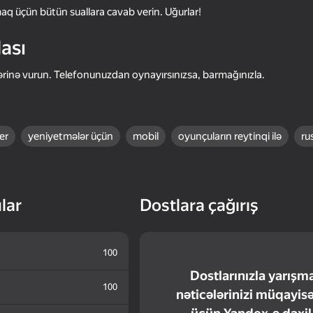
maq üçün bütün suallara cavab verin. Uğurlar!
ası
rinə vurun. Telefonunuzdan oynayırsınızsa, barmağınızla.
er
yeniyetmələr üçün
mobil
oyunçuların reytinqi ilə
ru
16+
44
42
lar
Dostlara çağırış
st
Friendly Duel 3D
Clicker: Jujutsu Kaise
100
Dostlarınızla yarışm
100
nəticələrinizi müqayis
16+
48
40