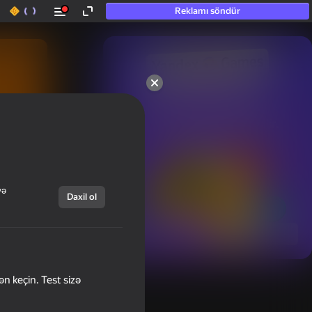
Reklamı söndür
50+ ən yaxşı oyunlar.

Hətta “oynamayan”

şəxslər tərəfindən sevilir.
və
Daxil ol
Hamısını göstər
ən keçin. Test sizə