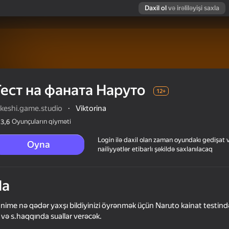
Daxil ol
və irəliləyişi saxla
Тест на фаната Наруто
12+
akeshi.game.studio
·
Viktorina
Oyunçuların qiyməti
3,6
Login ilə daxil olan zaman oyundakı gedişat 
Oyna
nailiyyətlər etibarlı şəkildə saxlanılacaq
da
 anime nə qədər yaxşı bildiyinizi öyrənmək üçün Naruto kainat testind
 və s.haqqında suallar verəcək.