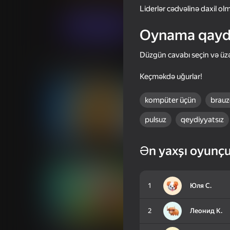
Viktorina
takeshi.game.studio
Liderlər cədvəlinə daxil ol
Oyna
Oynama qayd
Düzgün cavabı seçin və üzə
Oxşar oyunlar
Keçməkdə uğurlar!
kompüter üçün
brauz
pulsuz
qeydiyyatsız
53
41
Ən yaxşı oyunçu
Cookie Clicker
Become the Stronge
1
Юля С.
2
Леонид К.
49
38