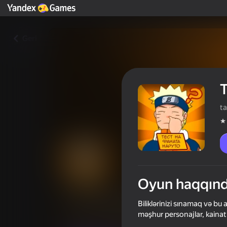
Geri
t
Oyun haqqın
Тест на фаната Наруто
Biliklərinizi sınamaq və bu
məşhur personajlar, kainat
Oyunçuların qiyməti
3,6
12+