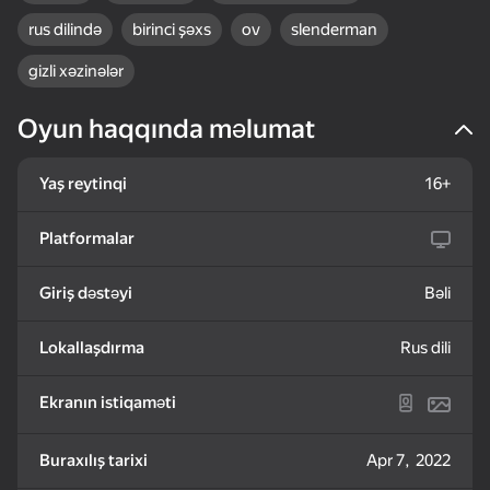
rus dilində
birinci şəxs
ov
slenderman
gizli xəzinələr
Oyun haqqında məlumat
56
28
24
Obby: Master of the
Amazing pictures.
One Block Simulator -
Yaş reytinqi
16+
Sword
Color by numbers
Mine MOD!
Platformalar
Giriş dəstəyi
Bəli
Lokallaşdırma
Rus dili
24
Breinroth: Farm of
Mine Fishing
Robbie Obby: Merging
Wonders
Ekranın istiqaməti
Buraxılış tarixi
Apr 7, 2022