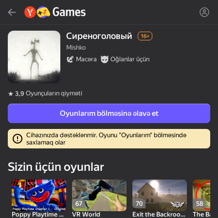
Axtar
Сиреноголовый
Oyun və ya janrı tap
16+
Mishko
Yandex Games
Macəra
Oğlanlar üçün
Tövsiyə edilir
Oyunçuların qiyməti
3,9
Oyunlarım bölməsinə əlavə et
Cihazınızda dəstəklənmir. Oyunu "Oyunlarım" bölməsində
saxlamaq olar
18+
50
31
Cute Tiles: Puzzle
MGE Status
Clicker "Bungou stray
Sizin üçün oyunlar
dogs"
67
70
58
Poppy Playtime Chapter 1 - Original
VR World
Exit the Backrooms: Level 94