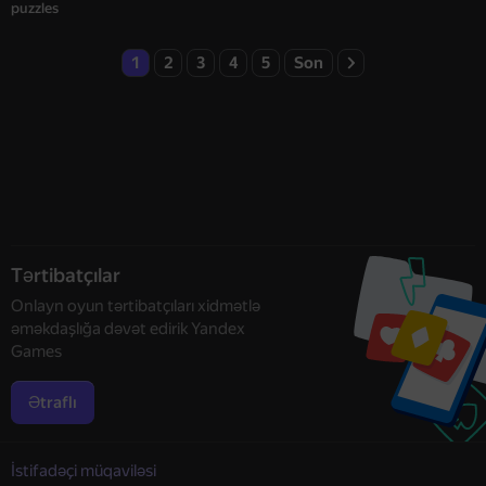
puzzles
1
2
3
4
5
Son
Tərtibatçılar
Onlayn oyun tərtibatçıları xidmətlə
əməkdaşlığa dəvət edirik Yandex
Games
Ətraflı
İstifadəçi müqaviləsi