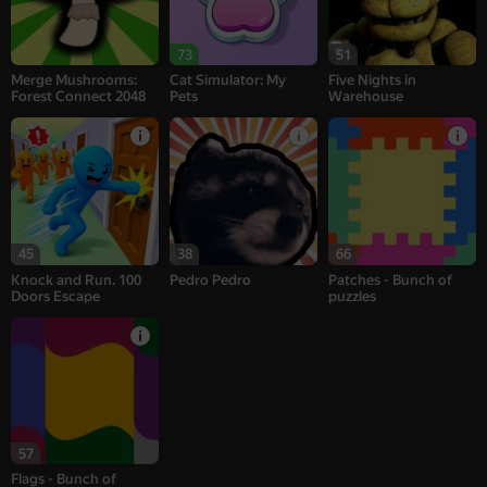
73
51
Merge Mushrooms:
Cat Simulator: My
Five Nights in
Forest Connect 2048
Pets
Warehouse
45
38
66
Knock and Run. 100
Pedro Pedro
Patches - Bunch of
Doors Escape
puzzles
57
Flags - Bunch of