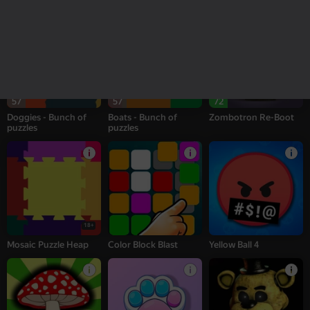
Pegs PuzzleHeap
Bricks PuzzleHeap
Bats Puzzle Heap
57
57
72
Doggies - Bunch of
Boats - Bunch of
Zombotron Re-Boot
puzzles
puzzles
18+
Mosaic Puzzle Heap
Color Block Blast
Yellow Ball 4