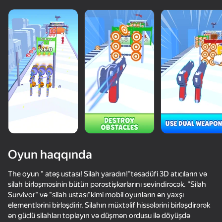
Oyun haqqında
The oyun " atəş ustası! Silah yaradın!"təsadüfi 3D atıcıların və
silah birləşməsinin bütün pərəstişkarlarını sevindirəcək. "Silah
Survivor" və "silah ustası"kimi mobil oyunların ən yaxşı
68
61
67
59
elementlərini birləşdirir. Silahın müxtəlif hissələrini birləşdirərək
Gun Clone!
Time Shooter 2
Gun Maker
ən güclü silahları toplayın və düşmən ordusu ilə döyüşdə