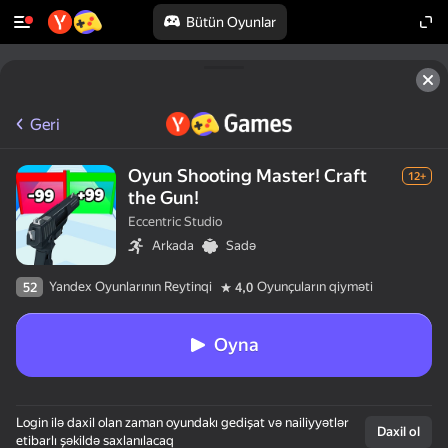
Bütün Oyunlar
Geri
Oyun Shooting Master! Craft
12+
the Gun!
Eccentric Studio
Arkada
Sadə
Yandex Oyunlarının Reytinqi
Oyunçuların qiyməti
52
4,0
Oyna
Login ilə daxil olan zaman oyundakı gedişat və nailiyyətlər
Daxil ol
etibarlı şəkildə saxlanılacaq