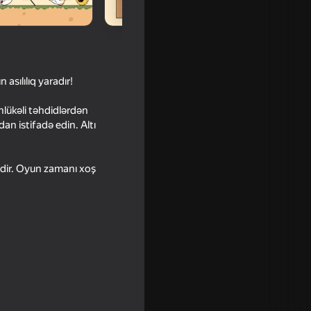
asılılıq yaradır!
hlükəli təhdidlərdən
an istifadə edin. Altı
 edir. Oyun zamanı xoş
16+