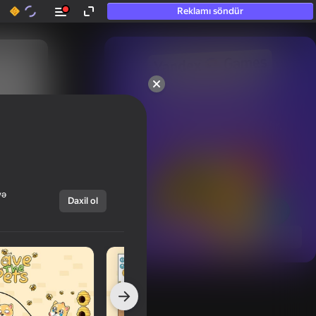
Reklamı söndür
50+ ən yaxşı oyunlar.

Hətta “oynamayan”

şəxslər tərəfindən sevilir.
və
Daxil ol
Hamısını göstər