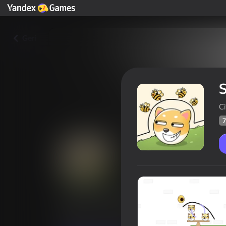
Geri
S
Ci
7
Save The Pets
Oyunçul
70
Yandex Oyunlarının Reytinqi
3,8