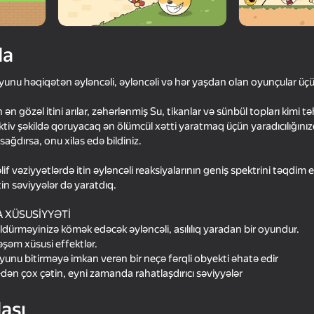
da
oyunu həqiqətən əyləncəli, əyləncəli və hər yaşdan olan oyunçular üçün 
gözəl itini arılar, zəhərlənmiş Su, tikanlar və sünbül topları kimi tə
ktiv şəkildə qoruyacaq ən ölümcül xətti yaratmaq üçün yaradıcılığınızd
sağdırsa, onu xilas edə bildiniz.
 vəziyyətlərdə itin əyləncəli reaksiyalarının geniş spektrini təqdim
in səviyyələr də yaratdıq.
72
64
Find The Alien
Sprunki
A XÜSUSİYYƏTİ
ldürməyinizə kömək edəcək əyləncəli, asılılıq yaradan bir oyundur.
təşəm xüsusi effektlər.
unu bitirməyə imkan verən bir neçə fərqli obyekti əhatə edir
ən çox çətin, eyni zamanda rahatlaşdırıcı səviyyələr
16+
63
85
ası