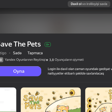
Daxil ol
və irəliləyişi saxla
ave The Pets
0+
tigo
·
Sadə
Tapmaca
Yandex Oyunlarının Reytinqi
Oyunçuların qiyməti
0
3,8
Login ilə daxil olan zaman oyundakı gedişat 
Oyna
nailiyyətlər etibarlı şəkildə saxlanılacaq
arın qiyməti
0+