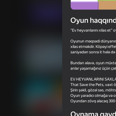
Sadə
Tapmaca
Citigo
Oyna
Oyun haqqın
"Ev heyvanlarını xilas et" 
Oxşar oyunlar
Oyunun məqsədi dünyanın ən 
xilas etməkdir. Köpəyi effe
saniyədən sonra it hələ də 
Bundan əlavə, oyun müxtəlif
anlar yaşamağınız üçün çət
74
74
Thief Puzzle
Eat Blobs Simulator
EV HEYVANLARINI SAXL
That Save the Pets, vaxt ö
Şirin şəkil, gözəl səs, möh
Oyun yaradıcı olmağa və oy
Oyundan zövq alacaq 300-d
72
64
Oynama qayd