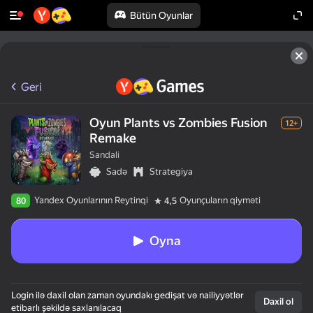
Bütün Oyunlar
Geri
Oyun Plants vs Zombies Fusion
12+
Remake
Sandali
Sadə
Strategiya
Yandex Oyunlarının Reytinqi
Oyunçuların qiyməti
80
4,5
Oyna
Login ilə daxil olan zaman oyundakı gedişat və nailiyyətlər
Daxil ol
etibarlı şəkildə saxlanılacaq