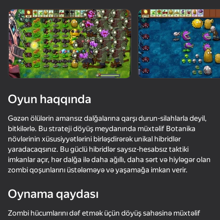
Cihazı döndərin
Oyun yalnız üfüqi
rejimdə işləyir
Yüklənir
Oyun haqqında
Gəzən ölülərin amansız dalğalarına qarşı durun-silahlarla deyil,
bitkilərlə. Bu strateji döyüş meydanında müxtəlif Botanika
növlərinin xüsusiyyətlərini birləşdirərək unikal hibridlər
yaradacaqsınız. Bu güclü hibridlər saysız-hesabsız taktiki
imkanlar açır, hər dalğa ilə daha ağıllı, daha sərt və hiyləgər olan
zombi qoşunlarını üstələməyə və yaşamağa imkan verir.
OYNA
Oynama qaydası
Zombi hücumlarını dəf etmək üçün döyüş sahəsinə müxtəlif