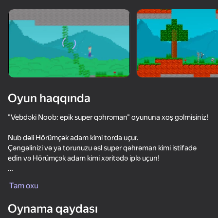
Cihazı döndərin
Oyun yalnız üfüqi
rejimdə işləyir
Oyun haqqında
"Vebdəki Noob: epik super qəhrəman" oyununa xoş gəlmisiniz!
Nub dəli Hörümçək adam kimi torda uçur.
Çəngəlinizi və ya torunuzu əsl super qəhrəman kimi istifadə
edin və Hörümçək adam kimi xəritədə iplə uçun!
OYNA
Pis zombilərin, skelet oxçularının, sürünənlərin və çuxurların
Tam oxu
ətrafında epik şəkildə uçun, çünki döşəmə lava ilə örtülmüşdür!
Oynama qaydası
Bu gün nub super qəhrəman oldu!