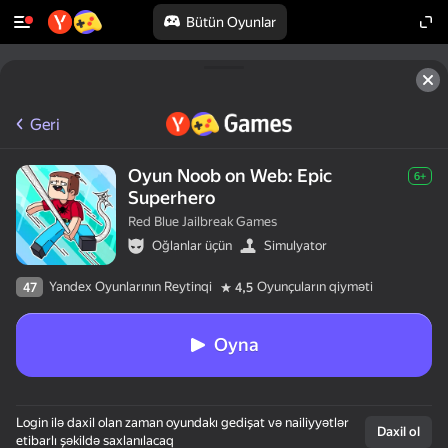
Bütün Oyunlar
Geri
Oyun Noob on Web: Epic
6+
Superhero
Red Blue Jailbreak Games
Oğlanlar üçün
Simulyator
Yandex Oyunlarının Reytinqi
Oyunçuların qiyməti
47
4,5
Oyna
Login ilə daxil olan zaman oyundakı gedişat və nailiyyətlər
Daxil ol
etibarlı şəkildə saxlanılacaq