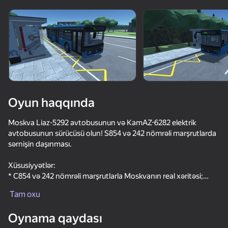
Cihazı döndərin
Oyun yalnız üfüqi
rejimdə işləyir
Yüklənir
Oyun haqqında
Moskva Liaz-5292 avtobusunun və KamAZ-6282 elektrik
avtobusunun sürücüsü olun! S854 və 242 nömrəli marşrutlarda
sərnişin daşınması.
Xüsusiyyətlər:
* C854 və 242 nömrəli marşrutlarla Moskvanın real xəritəsi;
OYNA
* Moskva avtobusu haqqında məlumat verənin real qeydləri;
Tam oxu
* Gündüz və gecənin dəyişməsi.
82
69
68
71
Oynama qaydası
Avtobuslar:
Obby but You're on a Bike
Cool Cars Run 3D
Car Crash Test