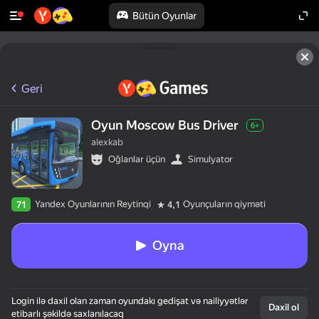
Bütün Oyunlar
Geri
Oyun Moscow Bus Driver
6+
alexkab
Oğlanlar üçün
Simulyator
Yandex Oyunlarının Reytinqi
Oyunçuların qiyməti
71
4,1
Oyna
Login ilə daxil olan zaman oyundakı gedişat və nailiyyətlər
Daxil ol
etibarlı şəkildə saxlanılacaq