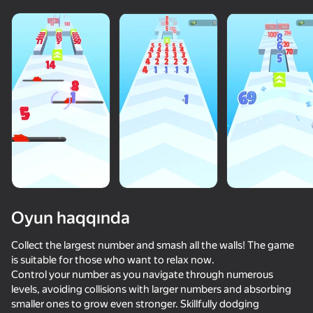
Oyun haqqında
Collect the largest number and smash all the walls! The game
is suitable for those who want to relax now.
Control your number as you navigate through numerous
73
71
69
65
levels, avoiding collisions with larger numbers and absorbing
Music Ball Hop
Only Piano
Cool Cars Run 3D
smaller ones to grow even stronger. Skillfully dodging