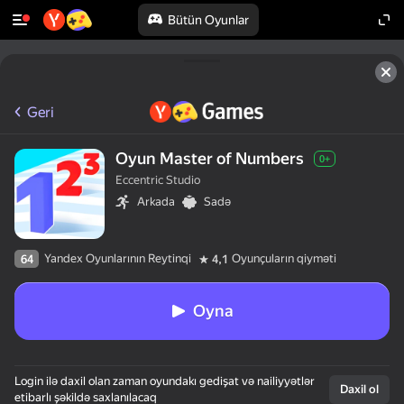
Bütün Oyunlar
Geri
Oyun Master of Numbers
0+
Eccentric Studio
Arkada
Sadə
Yandex Oyunlarının Reytinqi
Oyunçuların qiyməti
64
4,1
Oyna
Login ilə daxil olan zaman oyundakı gedişat və nailiyyətlər
Daxil ol
etibarlı şəkildə saxlanılacaq