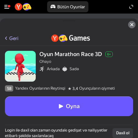
Bütün Oyunlar
Geri
Oyun Marathon Race 3D
6+
Ohayo
Arkada
Sadə
Yandex Oyunlarının Reytinqi
Oyunçuların qiyməti
58
3,4
Oyna
Login ilə daxil olan zaman oyundakı gedişat və nailiyyətlər
Daxil ol
etibarlı şəkildə saxlanılacaq