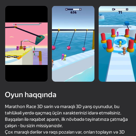
Oyun haqqında
Marathon Race 3D sərin və maraqlı 3D yarış oyunudur, bu
təhlükəli yerdə qaçmaq üçün xarakterinizi idarə etməlisiniz.
Başqaları ilə rəqabət aparın, ilk növbədə təyinatınıza çatmağa
95
82
85
78
çalışın - bu sizin missiyanızdır.
Keyboard Escape: +1 Speed
Obby but You're on a Bike
Paint Hide & Seek
Inkly Arena
Çox maraqlı dərilər və rəqs pozaları var, onları toplayın və 3D