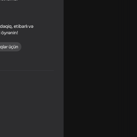
dəqiq, etibarlı və
i öyrənin!
qlar üçün
illionaire?