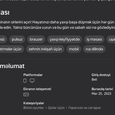
ası
ainatın sirlərini açın! Həyatınızı daha yaxşı başa düşmək üçün hər gün 
əldə edin. Yalnız bürcünüzə vurun və bu gün və sabah sizi nə gözlədiyin
siz
pulsuz
brauzer
yaxşı keyfiyyətdə
iş masası
uşa
etmələr üçün
zehnin inkişafı üçün
mobil
rus dilində
 məlumat
47
51
Space Eater: Evolution
Do you want to be a m
Platformalar
Giriş dəstəyi
Bəli
Ekranın istiqaməti
Buraxılış tarixi
Mar 25, 2023
Kateqoriyalar
Bütün oyunlar
Qızlar üçün
Гороскоп на сегодня
53
46