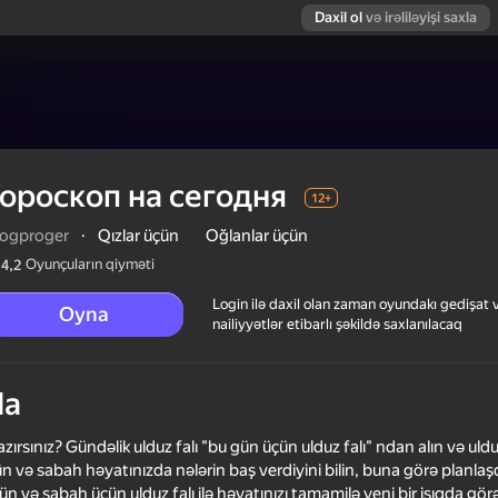
Daxil ol
və irəliləyişi saxla
Гороскоп на сегодня
12+
logproger
·
Qızlar üçün
Oğlanlar üçün
Oyunçuların qiyməti
4,2
Login ilə daxil olan zaman oyundakı gedişat 
Oyna
nailiyyətlər etibarlı şəkildə saxlanılacaq
da
zırsınız? Gündəlik ulduz falı "bu gün üçün ulduz falı" ndan alın və uldu
ün və sabah həyatınızda nələrin baş verdiyini bilin, buna görə planlaşd
n və sabah üçün ulduz falı ilə həyatınızı tamamilə yeni bir işıqda gör