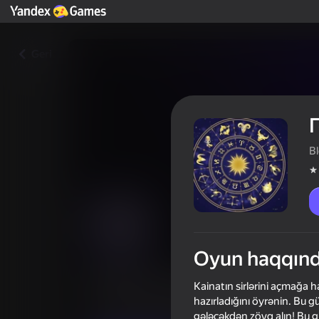
Geri
B
Oyun haqqın
Гороскоп на сегодня
Kainatın sirlərini açmağa ha
hazırladığını öyrənin. Bu g
Oyunçuların qiyməti
4,2
12+
gələcəkdən zövq alın! Bu gü