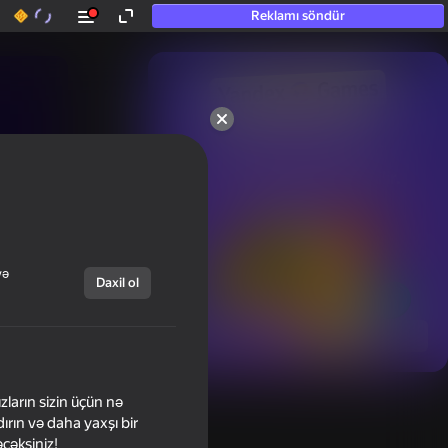
Reklamı söndür
50+ ən yaxşı oyunlar.

Hətta “oynamayan”

şəxslər tərəfindən sevilir.
və
Daxil ol
Hamısını göstər
zların sizin üçün nə
ırın və daha yaxşı bir
əcəksiniz!