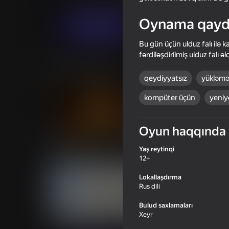
Qızlar üçün
Oğlanlar üçün
Blogproger
Oynama qayd
Oyna
Bu gün üçün ulduz falı ilə k
fərdiləşdirilmiş ulduz falı 
Oxşar oyunlar
qeydiyyatsız
yükləmə
kompüter üçün
yeniy
Oyun haqqında
16+
65
58
Quake 3D Online
Plinko Clicker
Yaş reytinqi
12+
Lokallaşdırma
Rus dili
Bulud saxlamaları
Xeyr
70
50