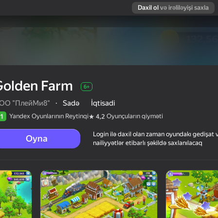
Daxil ol
və irəliləyişi saxla
Golden Farm
6+
OO "ПлейМи8"
·
Sadə
İqtisadi
Yandex Oyunlarının Reytinqi
Oyunçuların qiyməti
1
4,2
Login ilə daxil olan zaman oyundakı gedişat 
Oyna
nailiyyətlər etibarlı şəkildə saxlanılacaq
arın qiyməti
6+