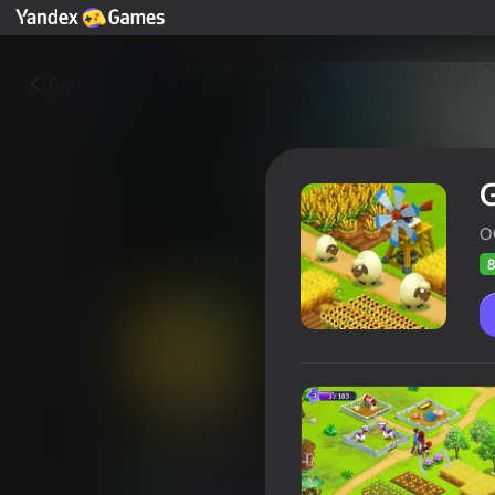
Geri
O
8
Golden Farm
Oyunçul
81
Yandex Oyunlarının Reytinqi
4,2