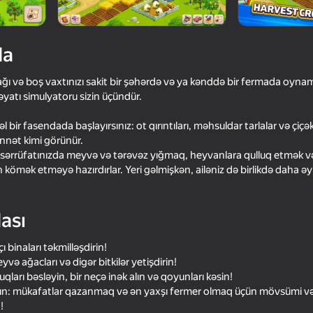
da
ğı və boş vaxtınızı sakit bir şəhərdə və ya kənddə bir fermada oyna
əyatı simulyatoru sizin üçündür.
 bir fasendada başlayırsınız: ot qırıntıları, məhsuldar tarlalar və çiçə
ənnət kimi görünür.
əsərrüfatınızda meyvə və tərəvəz yığmaq, heyvanlara qulluq etmək v
 kömək etməyə hazırdırlar. Yeri gəlmişkən, ailəniz də birlikdə daha ə
16+
72
n Chase
Archer Ragdoll Masters
Obby: Build a Bridge 
Brainrot
ası
 binaları təkmilləşdirin!
və ağacları və digər bitkilər yetişdirin!
uqları bəsləyin, bir neçə inək alın və qoyunları kəsin!
ğın: mükafatlar qazanmaq və ən yaxşı fermer olmaq üçün mövsümi v
!
16+
77
72