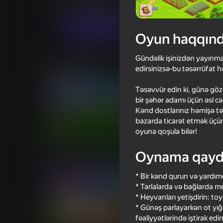
Sadə
İqtisadi
OOO "ПлейМи8"
Oyna
Oyun haqqın
Gündəlik işinizdən yayınma
Oxşar oyunlar
edirsinizsə-bu təsərrüfat h
Təsəvvür edin ki, günə gözəl
bir şəhər adamı üçün əsl c
Kənd dostlarınız həmişə t
bazarda ticarət etmək üçün
oyuna qoşula bilər!
83
77
Fortzone Battle Royale
Obby: Brainrot Trai
Oynama qayd
* Bir kənd qurun və yardımçı
* Tarlalarda və bağlarda mey
* Heyvanları yetişdirin: toy
* Günəş parlayarkən ot yı
fəaliyyətlərində iştirak edin
84
64