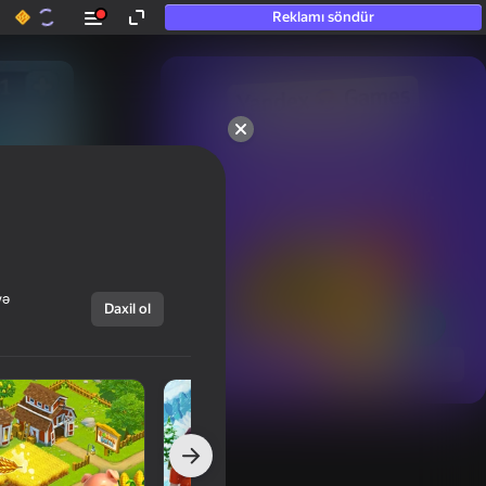
Reklamı söndür
50+ ən yaxşı oyunlar.

Hətta “oynamayan”

şəxslər tərəfindən sevilir.
və
Daxil ol
Hamısını göstər