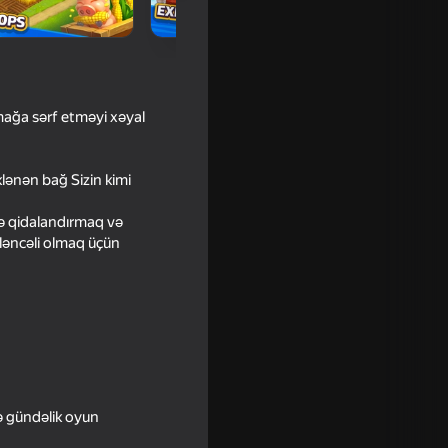
mağa sərf etməyi xəyal
klənən bağ Sizin kimi
ə qidalandırmaq və
yləncəli olmaq üçün
for
ə gündəlik oyun