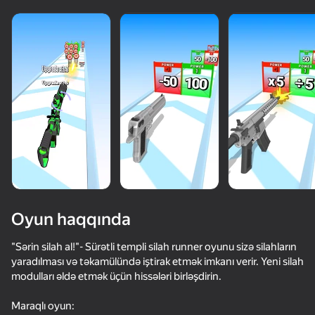
Hətta “oyun 
oynamayanlar” belə
Hamısını göstər
Oyun haqqında
"Sərin silah al!"- Sürətli templi silah runner oyunu sizə silahların
yaradılması və təkamülündə iştirak etmək imkanı verir. Yeni silah
modulları əldə etmək üçün hissələri birləşdirin.
81
50+ top oyun. Hamı tərəfindən

76
72
65
sevimli. Hətta "qeyri-oyunçular"
DTA 6
Draw Joust!
Bodycam Shooter
Bullet Run!
Maraqlı oyun: