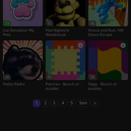
73
51
45
Cat Simulator: My
Five Nights in
Knock and Run. 100
Pets
Warehouse
Doors Escape
38
63
58
Pedro Pedro
Patches - Bunch of
Flags - Bunch of
puzzles
puzzles
1
2
3
4
5
Son