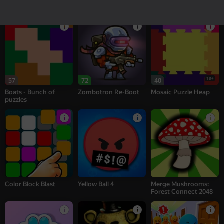
Bricks PuzzleHeap
Bats Puzzle Heap
Doggies - Bunch of
puzzles
18+
57
72
40
Boats - Bunch of
Zombotron Re-Boot
Mosaic Puzzle Heap
puzzles
Color Block Blast
Yellow Ball 4
Merge Mushrooms:
Forest Connect 2048