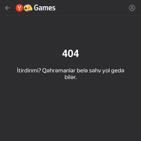
Axtar
Oyun və ya janrı tap
Yandex Games
Tövsiyə edilir
404
İtirdinmi? Qəhrəmanlar belə səhv yol gedə
bilər.
18+
50
33
Cute Tiles: Puzzle
MGE Status
Clicker "Bungou stray
dogs"