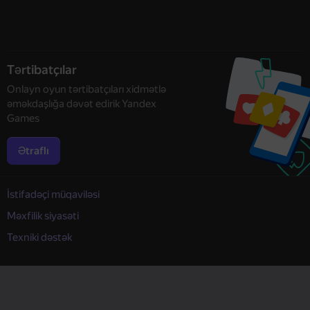
Tərtibatçılar
Onlayn oyun tərtibatçıları xidmətlə
əməkdaşlığa dəvət edirik Yandex
Games
Ətraflı
İstifadəçi müqaviləsi
Məxfilik siyasəti
Texniki dəstək