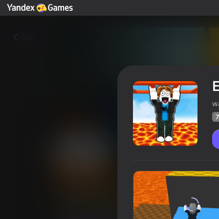
Geri
E
w
7
Escape the Lava: Obby
Oyunçul
70
Yandex Oyunlarının Reytinqi
3,9