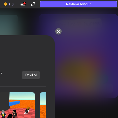
Reklamı söndür
50+ ən yaxşı oyunlar.

Hətta “oynamayan”

şəxslər tərəfindən sevilir.
və
Daxil ol
Hamısını göstər