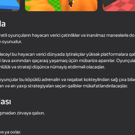
da
li oyunçuların həyəcan verici çətinliklər və inanılmaz maneələrlə dolu
de oyunudur.
iləcəyi bu həyəcan verici dünyada iştirakçılar yüksək platformalara q
i lava axınından qaçaraq yaşamaq üçün mübarizə aparırlar. Oyunçula
lülük və strateji düşüncə nümayiş etdirməli olacaqlar.
 oyunçular bu köpüklü adrenalin və rəqabət kokteylindən sağ çıxa biləcə
75
72
an və ən yaxşı strategiyaları seçən qaliblər mükafatlandırılacaqlar.
a Bike
Squid Game: Royale
Cart Ride Obby
ası
mədən zirvəyə qalxın.
71
77
ə ya oxlar.