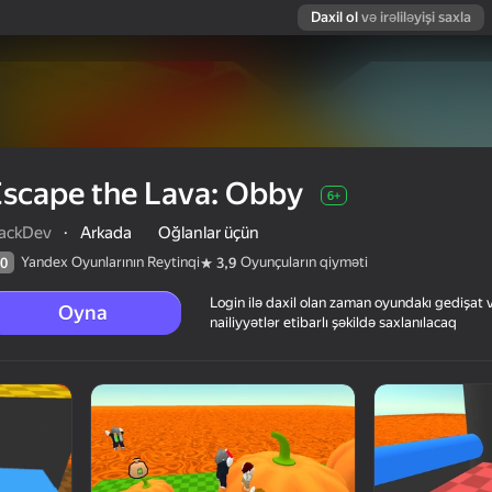
Daxil ol
və irəliləyişi saxla
scape the Lava: Obby
6+
ackDev
·
Arkada
Oğlanlar üçün
Yandex Oyunlarının Reytinqi
Oyunçuların qiyməti
0
3,9
Login ilə daxil olan zaman oyundakı gedişat 
Oyna
nailiyyətlər etibarlı şəkildə saxlanılacaq
arın qiyməti
6+