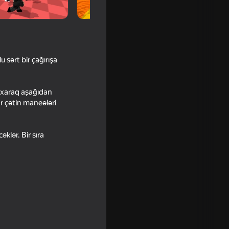
 sərt bir çağırışa
alxaraq aşağıdan
r çətin maneələri
klər. Bir sıra
16+