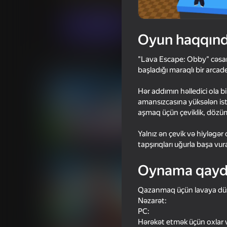
Arkada
Oğlanlar üçün
wackDev
Oyna
Oyun haqqın
"Lava Escape: Obby" cəsarət
Oxşar oyunlar
başladığı maraqlı bir arca
Hər addımın həlledici ola b
amansızcasına yüksələn ist
aşmaq üçün çeviklik, dözüm
Yalnız ən çevik və hiyləgər
18+
81
82
tapşırıqları uğurla başa vur
DTA 6
Obby but You're on 
Oynama qayd
Qazanmaq üçün lavaya düş
Nəzarət:
PC:
77
69
Hərəkət etmək üçün oxlar v