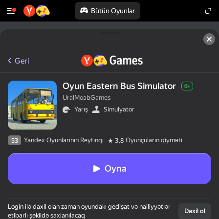
Bütün Oyunlar
Geri
Oyun Eastern Bus Simulator
6+
UralMoabGames
Yarış
Simulyator
Yandex Oyunlarının Reytinqi
Oyunçuların qiyməti
53
3,8
Oyna
Login ilə daxil olan zaman oyundakı gedişat və nailiyyətlər
Daxil ol
etibarlı şəkildə saxlanılacaq