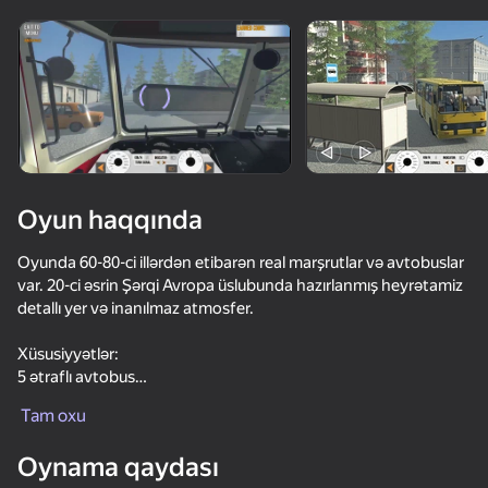
Cihazı döndərin
Oyun yalnız üfüqi
rejimdə işləyir
Oyun haqqında
Oyunda 60-80-ci illərdən etibarən real marşrutlar və avtobuslar
var. 20-ci əsrin Şərqi Avropa üslubunda hazırlanmış heyrətamiz
detallı yer və inanılmaz atmosfer.
Xüsusiyyətlər:
5 ətraflı avtobus
OYNA
, gözəl, atmosfer yeri
Tam oxu
, real sürücülük sistemi
71
73
76
70
, gözəl qrafika
Oynama qaydası
, şəhər avtomobil və piyada trafiki
Car Destruction Simulator 3D
Long-haul trucking simulator
Criminal Russia 3D