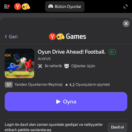
Bütün Oyunlar
Geri
Oyun Drive Ahead! Football.
6+
ArtKVK
İki nəfərlik
Oğlanlar üçün
Yandex Oyunlarının Reytinqi
Oyunçuların qiyməti
57
4,2
Oyna
Login ilə daxil olan zaman oyundakı gedişat və nailiyyətlər
Daxil ol
etibarlı şəkildə saxlanılacaq