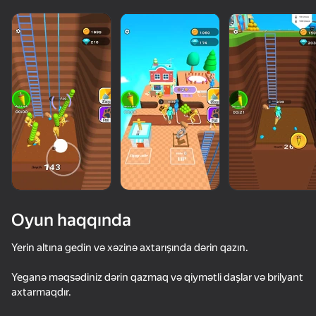
Oyun haqqında
Yerin altına gedin və xəzinə axtarışında dərin qazın.
Yeganə məqsədiniz dərin qazmaq və qiymətli daşlar və brilyant
63
50+ top oyun. Hamı tərəfindən

76
73
58
axtarmaqdır.
sevimli. Hətta "qeyri-oyunçular"
Tall Guy Run
State Connect
Shopping Business
Mr. Slice