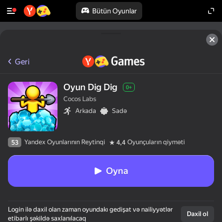
Bütün Oyunlar
Geri
Oyun Dig Dig
0+
Cocos Labs
Arkada
Sadə
Yandex Oyunlarının Reytinqi
Oyunçuların qiyməti
53
4,4
Oyna
Login ilə daxil olan zaman oyundakı gedişat və nailiyyətlər
Daxil ol
etibarlı şəkildə saxlanılacaq