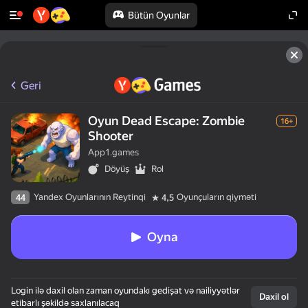
Bütün Oyunlar
Geri
Oyun Dead Escape: Zombie
16+
Shooter
App1.games
Döyüş
Rol
Yandex Oyunlarının Reytinqi
Oyunçuların qiyməti
44
4,5
Oyna
Login ilə daxil olan zaman oyundakı gedişat və nailiyyətlər
Daxil ol
etibarlı şəkildə saxlanılacaq