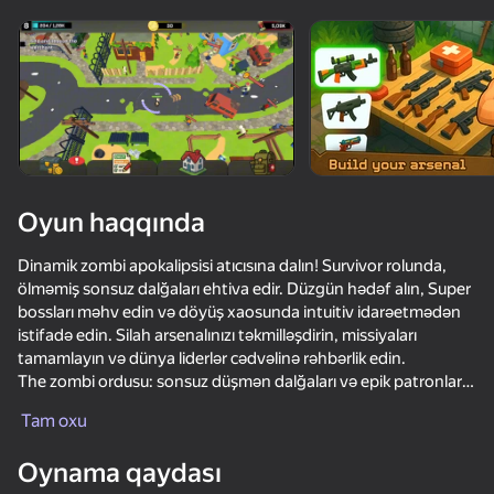
Oyun haqqında
Dinamik zombi apokalipsisi atıcısına dalın! Survivor rolunda,
ölməmiş sonsuz dalğaları ehtiva edir. Düzgün hədəf alın, Super
bossları məhv edin və döyüş xaosunda intuitiv idarəetmədən
istifadə edin. Silah arsenalınızı təkmilləşdirin, missiyaları
tamamlayın və dünya liderlər cədvəlinə rəhbərlik edin.
The zombi ordusu: sonsuz düşmən dalğaları və epik patronlar.
The təkmilləşdirmələr: silahların tapançalardan snayper
Tam oxu
tüfənglərinə qədər fərdiləşdirilməsi.
50+ top oyun. Hamı tərəfindən

The nəzarət: dəqiq atəş üçün sadə hərəkətlər və toxunuşlar.
sevimli. Hətta "qeyri-oyunçular"
Oynama qaydası
Leaderboards: tapşırıqları tamamlayın və Survivor