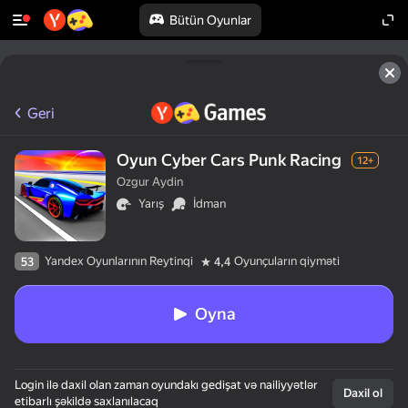
Bütün Oyunlar
Geri
Oyun Cyber Cars Punk Racing
12+
Ozgur Aydin
Yarış
İdman
Yandex Oyunlarının Reytinqi
Oyunçuların qiyməti
53
4,4
Oyna
Login ilə daxil olan zaman oyundakı gedişat və nailiyyətlər
Daxil ol
etibarlı şəkildə saxlanılacaq