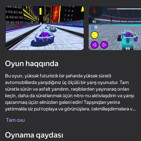
Cihazı döndərin
Oyun yalnız üfüqi
rejimdə işləyir
Oyun haqqında
Bu oyun, yüksək futuristik bir şəhərdə yüksək sürətli
avtomobillərdə yarışdığınız üç ölçülü bir yarış oyunudur. Tam
sürətlə sürün və asfalt yandırın, rəqiblərdən yayınaraq onları
keçin, daha da sürətlənmək üçün nitro-nu aktivləşdirin və yarışı
qazanmaq üçün əlinizdən gələni edin! Tapşırıqları yerinə
yetirməklə siz pul toplaya və görünüşlərə, təkmilləşdirmələrə və
OYNA
yeni avtomobillərə xərcləyə bilərsiniz. Brilyant toplamaq və
Tam oxu
daha da gözəl gizli avtomobili açmaq üçün pulsuz gəzintiyə
çıxın. Karyera, isti təqib və döyüş arenası kimi digər maraqlı
Oynama qaydası
oyun rejimləri də var. Sürət istəyinizi sübut edə və bu