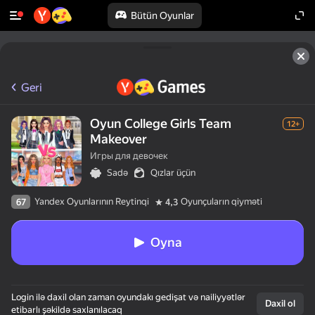
Bütün Oyunlar
Geri
Oyun College Girls Team
12+
Makeover
Игры для девочек
Sadə
Qızlar üçün
Yandex Oyunlarının Reytinqi
Oyunçuların qiyməti
67
4,3
Oyna
Login ilə daxil olan zaman oyundakı gedişat və nailiyyətlər
Daxil ol
etibarlı şəkildə saxlanılacaq