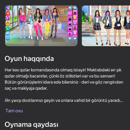
Cihazı döndərin
Oyun yalnız üfüqi
rejimdə işləyir
Oyun haqqında
Hər kəs qızlar komandasında olmaq istəyir! Məktəbdəki ən şık
qızlar olmağı bacarırlar, çünki öz stilistləri var və bu sənsən!
Bütün görünüşlərini idarə edə bilərsiniz - dəri və göz rəngindən
saç və makiyaja qədər.
Ən yaxşı dostlarınızı geyin və onlara vahid bir görüntü yaradın!
OYNA
Dərinin və gözlərin rəngini seçməklə başlayaq, ən uyğun saç
Tam oxu
düzümü və makiyajı seçək. Fərqli görünüşlər yaratmaq üçün bu
66
75
57
57
gənc modaçıları geyin: Məktəbli nerds, gənc iş qadını, partiya
Oynama qaydası
qızı, shopaholic və başqaları.
Chatting with Your Crushes 2
Fashion Battle
Fruit Romance