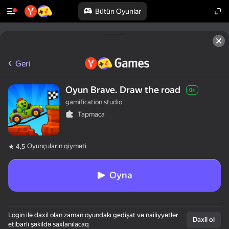
Bütün Oyunlar
Geri
Oyun Brave. Draw the road
0+
gamification studio
Tapmaca
Oyunçuların qiyməti
4,5
Oyna
Login ilə daxil olan zaman oyundakı gedişat və nailiyyətlər
Daxil ol
etibarlı şəkildə saxlanılacaq