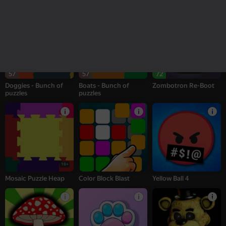
Pegs PuzzleHeap
Bricks PuzzleHeap
Bats Puzzle Heap
57
57
72
Doggies - Bunch of
Boats - Bunch of
Zombotron Re-Boot
puzzles
puzzles
18+
Mosaic Puzzle Heap
Color Block Blast
Yellow Ball 4