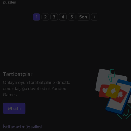
puzzles
1
2
3
4
5
Son
Tərtibatçılar
Onlayn oyun tərtibatçıları xidmətlə
əməkdaşlığa dəvət edirik Yandex
Games
Ətraflı
İstifadəçi müqaviləsi