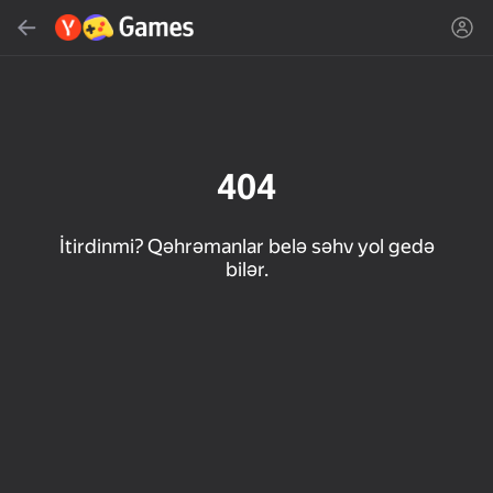
Axtar
Oyun və ya janrı tap
Yandex Games
Tövsiyə edilir
404
İtirdinmi? Qəhrəmanlar belə səhv yol gedə
bilər.
18+
50
31
Cute Tiles: Puzzle
MGE Status
Clicker "Bungou stray
dogs"