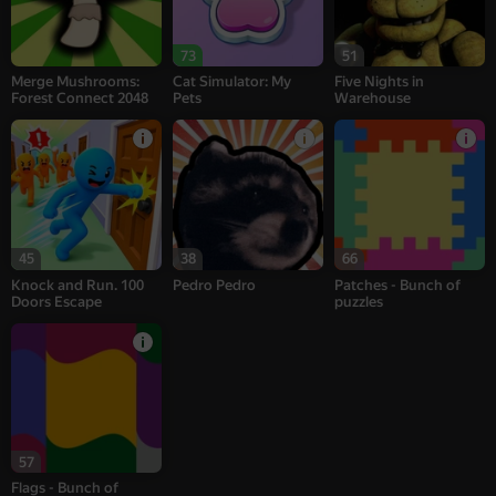
73
51
Merge Mushrooms:
Cat Simulator: My
Five Nights in
Forest Connect 2048
Pets
Warehouse
45
38
66
Knock and Run. 100
Pedro Pedro
Patches - Bunch of
Doors Escape
puzzles
57
Flags - Bunch of