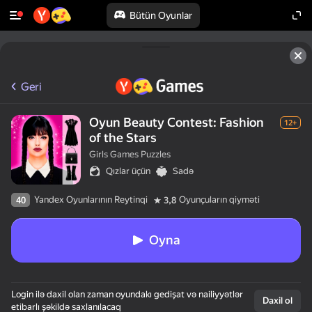
Bütün Oyunlar
Geri
Oyun Beauty Contest: Fashion
12+
of the Stars
Girls Games Puzzles
Qızlar üçün
Sadə
Yandex Oyunlarının Reytinqi
Oyunçuların qiyməti
40
3,8
Oyna
Login ilə daxil olan zaman oyundakı gedişat və nailiyyətlər
Daxil ol
etibarlı şəkildə saxlanılacaq