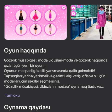
Oyun haqqında
Gözəllik müsabiqəsi: moda ulduzları-moda və gözəllik haqqında
qızlar üçün yeni bir oyun!
Oyunun məqsədi gözəllik yarışmasında qalib gəlməkdir!
Tapşırıqları yerinə yetirməli və gəzinti, alış-veriş, ofis və s. üçün
modellər üçün şəkillər seçməlisiniz.
"Gözəllik müsabiqəsi: Ulduzların modası" oynamaq Sadə və
əyləncəlidir:
Tam oxu
- geyinmək istədiyiniz modeli seçin
49
62
62
68
- tapşırığı oxuyun: fərqli vəziyyətlər üçün model üçün bir
Oynama qaydası
Become a Queen
görüntü seçməlisiniz!
Left or Right Fashion Dress
Kpop Girls Dress Up Challenge