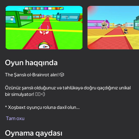
Cihazı döndərin
Oyun yalnız üfüqi
rejimdə işləyir
Oyun haqqında
The Şanslı ol-Brainrot alın! 🎲
Özünüz şanslı olduğunuz və təhlükəyə doğru qaçdığınız unikal
bir simulyator! 🏃‍♂️💨
* Xoşbəxt oyunçu roluna daxil olun
OYNA
* Nə qədər irəliləsəniz, mükafat daha əfsanəvi olur.
Tam oxu
* Düşmən siz və spin tutmaq Roulette
95
90
84
* Brainrot Var? Qaçmağa çalışın!
Oynama qaydası
Keyboard Escape: +1 Speed
Obby: +1 Speed Keyboard Escape
Animal Hospital: Anomalies and Monsters
Slap Aura