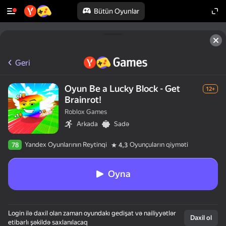
Bütün Oyunlar
Geri
Oyun Be a Lucky Block - Get
12+
Brainrot!
Roblox Games
Arkada
Sadə
Yandex Oyunlarının Reytinqi
Oyunçuların qiyməti
78
4,3
Oyna
Login ilə daxil olan zaman oyundakı gedişat və nailiyyətlər
Daxil ol
etibarlı şəkildə saxlanılacaq