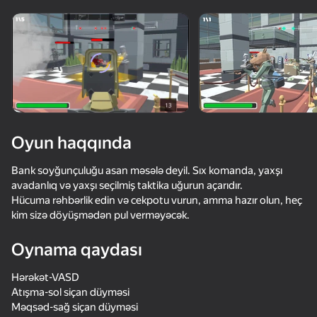
Cihazı döndərin
Oyun yalnız üfüqi
rejimdə işləyir
Oyun haqqında
Bank soyğunçuluğu asan məsələ deyil. Sıx komanda, yaxşı
avadanlıq və yaxşı seçilmiş taktika uğurun açarıdır.
Hücuma rəhbərlik edin və cekpotu vurun, amma hazır olun, heç
kim sizə döyüşmədən pul verməyəcək.
Oynama qaydası
OYNA
Hərəkət-VASD
72
75
61
67
Atışma-sol siçan düyməsi
Bodycam Shooter
Call of Battle
Time Shooter 2
Gun Maker
Məqsəd-sağ siçan düyməsi