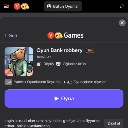
Bütün Oyunlar
Geri
Oyun Bank robbery
16+
JustAlien
Döyüş
Oğlanlar üçün
Yandex Oyunlarının Reytinqi
Oyunçuların qiyməti
59
4,3
Oyna
Login ilə daxil olan zaman oyundakı gedişat və nailiyyətlər
Daxil ol
etibarlı şəkildə saxlanılacaq