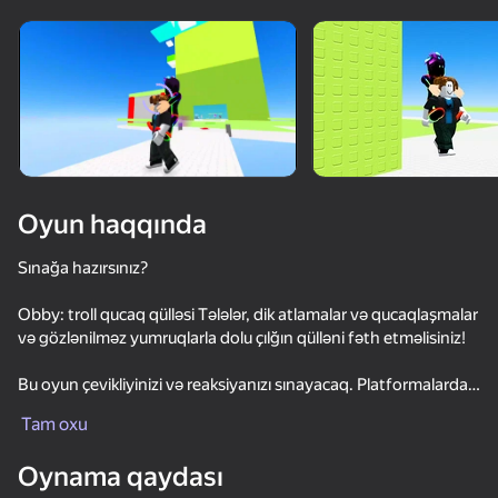
Oyun haqqında
Sınağa hazırsınız?
Obby: troll qucaq qülləsi Tələlər, dik atlamalar və qucaqlaşmalar
və gözlənilməz yumruqlarla dolu çılğın qülləni fəth etməlisiniz!
Bu oyun çevikliyinizi və reaksiyanızı sınayacaq. Platformalardan
keçin, qucaqlaşın, maneələri aşın və yıxılmamağa çalışın.
Tam oxu
Dostlarınızla yarışın və qala əfsanəsi olun! Əyləncə, adrenalin
95
90
68
71
və duyğular dənizi təmin edilir. Gedək!
Oynama qaydası
Keyboard Escape: +1 Speed
Obby: +1 Speed Keyboard Escape
Voice Chat Online