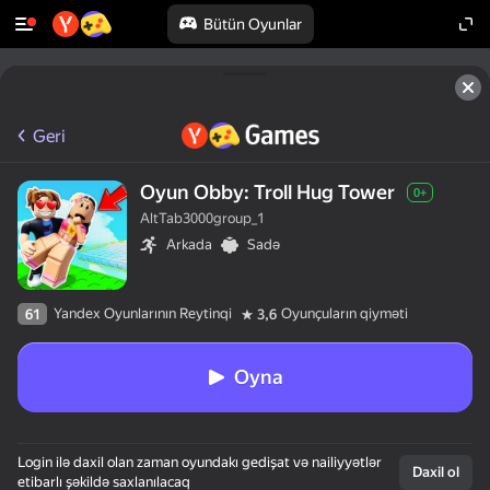
Bütün Oyunlar
Geri
Oyun Obby: Troll Hug Tower
0+
AltTab3000group_1
Arkada
Sadə
Yandex Oyunlarının Reytinqi
Oyunçuların qiyməti
61
3,6
Oyna
Login ilə daxil olan zaman oyundakı gedişat və nailiyyətlər
Daxil ol
etibarlı şəkildə saxlanılacaq