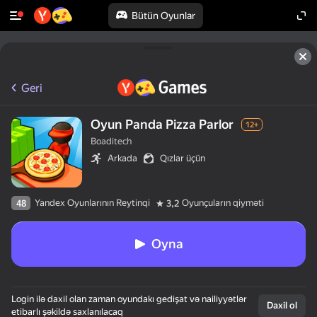
Bütün Oyunlar
Geri
Oyun Panda Pizza Parlor
12+
Boaditech
Arkada
Qızlar üçün
Yandex Oyunlarının Reytinqi
Oyunçuların qiyməti
48
3,2
Oyna
Login ilə daxil olan zaman oyundakı gedişat və nailiyyətlər
Daxil ol
etibarlı şəkildə saxlanılacaq