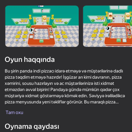
Oyun haqqında
Bu şirin panda indi pizzacı idarə etməyə və müştərilərinə dadlı
pizza təqdim etməyə hazırdır! İşgüzar arı kimi davranın, pizza
xəmirini, sousu hazırlayın və ac müştərilərinizə isti xidmət
etməzdən əvvəl bişirin! Pandaya gündə mümkün qədər çox
müştəriyə xidmət göstərməyə kömək edin. Səviyyə irəlilədikcə
pizza menyusunda yeni təkliflər görünür. Bu maraqlı pizza
idarəetmə oyununu oynayaraq əylənin
Tam oxu
80
69
52
73
Oynama qaydası
ASMR Girl: Livestream Mukbang
Super knife. Cutting blade
Mr Bullet