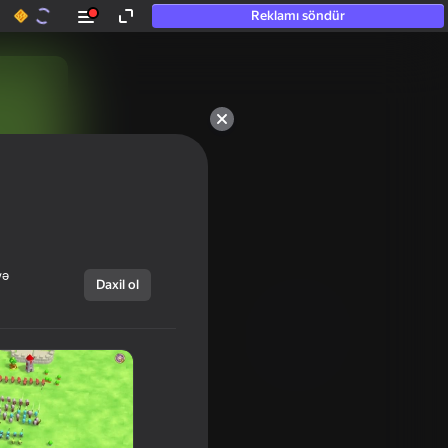
Reklamı söndür
və
Daxil ol