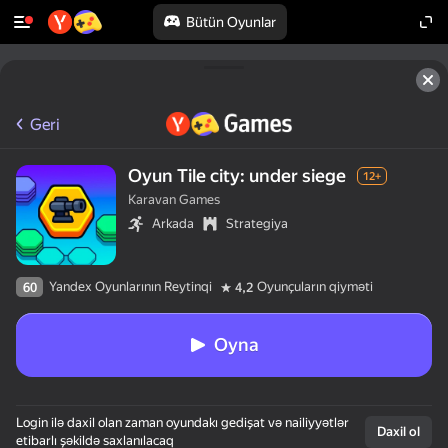
Bütün Oyunlar
Geri
Oyun Tile city: under siege
12+
Karavan Games
Arkada
Strategiya
Yandex Oyunlarının Reytinqi
Oyunçuların qiyməti
60
4,2
Oyna
Login ilə daxil olan zaman oyundakı gedişat və nailiyyətlər
Daxil ol
etibarlı şəkildə saxlanılacaq