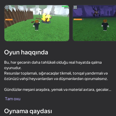
Cihazı döndərin
Oyun yalnız üfüqi
rejimdə işləyir
Oyun haqqında
Bu, hər gecənin daha təhlükəli olduğu real həyatda qalma
oyunudur.
Resurslar toplamalı, sığınacaqlar tikməli, tonqal yandırmalı və
özünüzü vəhşi heyvanlardan və düşmənlərdən qorumalısınız.
Gündüzlər meşəni araşdıra, yemək və material axtara, gecələr
OYNA
isə əsl problemə hazırlaşa bilərsiniz — düşmənlər güclənir və
Tam oxu
yalnız bacarıqlarınız sağ qalmağınıza kömək edəcək.
57
84
Oynama qaydası
99 gecənin hamısına tab gətirə və əsl sağ qaldığınızı sübut edə
Animal Hospital: Anomalies and Monsters
Verity
Rainbow Friends Return