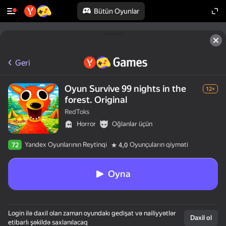
Bütün Oyunlar
Geri
Oyun Survive 99 nights in the
12+
forest. Original
RedToks
Horror
Oğlanlar üçün
Yandex Oyunlarının Reytinqi
Oyunçuların qiyməti
72
4,0
Oyna
Login ilə daxil olan zaman oyundakı gedişat və nailiyyətlər
Daxil ol
etibarlı şəkildə saxlanılacaq