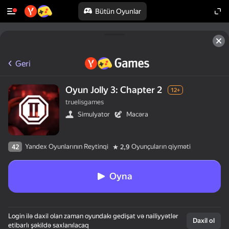
Bütün Oyunlar
Geri
Oyun Jolly 3: Chapter 2
12+
truelisgames
Simulyator
Macəra
Yandex Oyunlarının Reytinqi
Oyunçuların qiyməti
42
2,9
Oyna
Login ilə daxil olan zaman oyundakı gedişat və nailiyyətlər
Daxil ol
etibarlı şəkildə saxlanılacaq