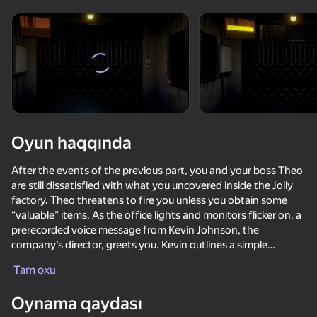
Cihazı döndərin
Oyun yalnız üfüqi
rejimdə işləyir
Oyun haqqında
After the events of the previous part, you and your boss Theo
are still dissatisfied with what you uncovered inside the Jolly
factory. Theo threatens to fire you unless you obtain some
“valuable” items. As the office lights and monitors flicker on, a
prerecorded voice message from Kevin Johnson, the
company’s director, greets you. Kevin outlines a simple
OYNA
defense mechanic: protect yourself from two dangerous
Tam oxu
animatronics stationed in the building—Broken Jolly and
Broken George. Good luck!
Oynama qaydası