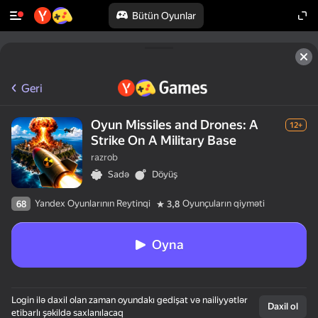
Bütün Oyunlar
Geri
Oyun Missiles and Drones: A
12+
Strike On A Military Base
razrob
Sadə
Döyüş
Yandex Oyunlarının Reytinqi
Oyunçuların qiyməti
68
3,8
Oyna
Login ilə daxil olan zaman oyundakı gedişat və nailiyyətlər
Daxil ol
etibarlı şəkildə saxlanılacaq