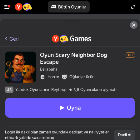
Bütün Oyunlar
Geri
Oyun Scary Neighbor Dog
16+
Escape
Barabaha
Horror
Oğlanlar üçün
Yandex Oyunlarının Reytinqi
Oyunçuların qiyməti
43
3,8
Oyna
50+ yaxşı oyun.

Login ilə daxil olan zaman oyundakı gedişat və nailiyyətlər
Hamı tərəfindən 
Daxil ol
etibarlı şəkildə saxlanılacaq
sevilir.
