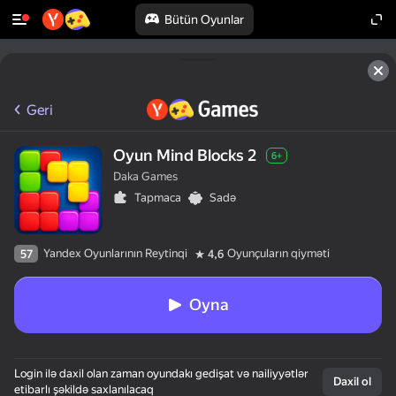
Bütün Oyunlar
Geri
Oyun Mind Blocks 2
6+
Daka Games
Tapmaca
Sadə
Yandex Oyunlarının Reytinqi
Oyunçuların qiyməti
57
4,6
Oyna
Login ilə daxil olan zaman oyundakı gedişat və nailiyyətlər
Daxil ol
etibarlı şəkildə saxlanılacaq