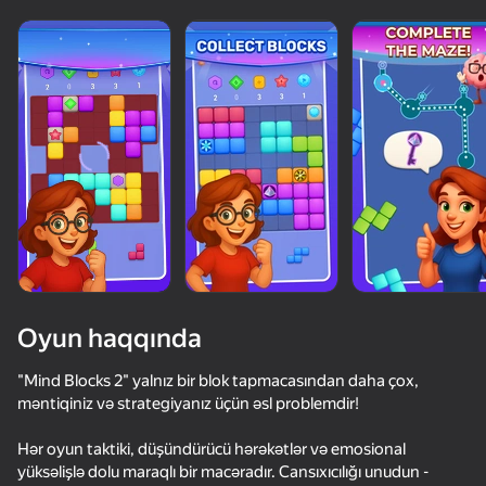
Yüklənir
Oyun haqqında
"Mind Blocks 2" yalnız bir blok tapmacasından daha çox,
məntiqiniz və strategiyanız üçün əsl problemdir!
Hər oyun taktiki, düşündürücü hərəkətlər və emosional
yüksəlişlə dolu maraqlı bir macəradır. Cansıxıcılığı unudun -