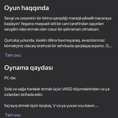
Oyun haqqında
Cihazı döndərin
Sevgi və cəsarətin bir-birinə qarışdığı maraqlı pikselli macəraya
Oyun yalnız üfüqi
başlayın! Yeganə məqsədi sirli bir cani tərəfindən qaçırılan
rejimdə işləyir
sevgilini xilas etmək olan cəsur bir qəhrəman olmalısan.
Qurtuluş yolunda, kəskin dilinə baxmayaraq, əvəzolunmaz
köməkçiniz olacaq istehzalı bir sehrbazla qarşılaşacaqsınız. O,
sizə rəhbərlik edəcək və dəyərli məsləhətlər verəcək, bütün
Tam oxu
çətinliklərin öhdəsindən gəlməyə kömək edəcək.
Oynama qaydası
Çətin platforma sınaqları və məkrli tələlərlə dolu bir çox
təhlükəli səviyyələri dəf etməlisiniz. Çevikliyiniz və ixtiraçılığınız
PC-də:
əsas müttəfiqləriniz olacaq, çünki hər addım dəqiq atlamalar və
sürətli düşüncə tələb edir.
Sola və sağa hərəkət etmək üçün VASD düymələrindən və ya
oxlardan istifadə edin.
Oyunda irəliləmək üçün yeni yollar açan gizli açarları axtarmalı
OYNA
olacaqsınız. Hər küncü araşdırın və nəhayət sevgilinizə çatmaq
Sıçrayış etmək üçün boşluq, V və ya yuxarı oxu basın.
üçün tələlərdən qaçın.
67
63
71
25
Playground Update 2.0
Noob Sandbox
Noob Playground Human Ragdoll
Geometry S
Tam oxu
Mobil cihazlarda:
Taleyə meydan oxumağa və sevginizi geri qaytarmağa