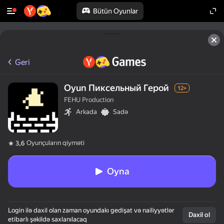
Bütün Oyunlar
Geri
Oyun Пиксельный Герой
12+
FEHU Production
Arkada
Sadə
Oyunçuların qiyməti
3,6
Oyna
Login ilə daxil olan zaman oyundakı gedişat və nailiyyətlər
Daxil ol
etibarlı şəkildə saxlanılacaq