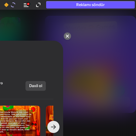
Reklamı söndür
50+ ən yaxşı oyunlar.

Hətta “oynamayan”

şəxslər tərəfindən sevilir.
və
Daxil ol
Hamısını göstər