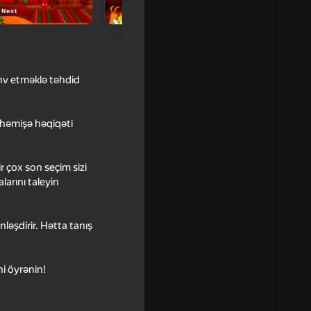
əhv etməklə təhdid
 həmişə həqiqəti
ir çox son seçim sizi
larını taleyin
16+
nləşdirir. Hətta tanış
i öyrənin!
16+