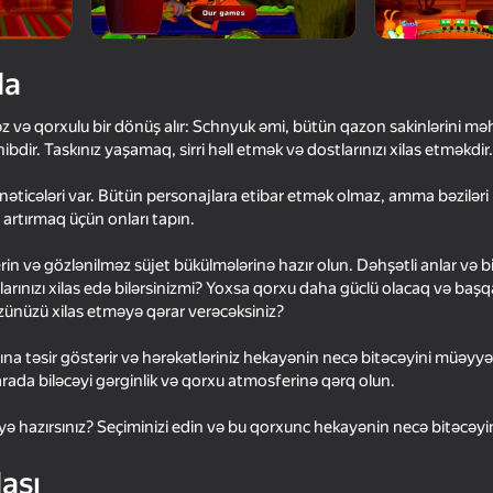
da
 və qorxulu bir dönüş alır: Schnyuk əmi, bütün qazon sakinlərini m
dir. Taskınız yaşamaq, sirri həll etmək və dostlarınızı xilas etməkdir.
nəticələri var. Bütün personajlara etibar etmək olmaz, amma bəziləri
ı artırmaq üçün onları tapın.
verin və gözlənilməz süjet bükülmələrinə hazır olun. Dəhşətli anlar və b
larınızı xilas edə bilərsinizmi? Yoxsa qorxu daha güclü olacaq və başqa
16+
60
58
nüzü xilas etməyə qərar verəcəksiniz?
ed Face
It's not my neighbor: FNAF!
Night Shift
afına təsir göstərir və hərəkətləriniz hekayənin necə bitəcəyini müəyyə
arada biləcəyi gərginlik və qorxu atmosferinə qərq olun.
 hazırsınız? Seçiminizi edin və bu qorxunc hekayənin necə bitəcəyin
18+
53
64
ası