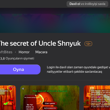
Daxil ol
və irəliləyişi saxla
he secret of Uncle Shnyuk
12+
oftBites
·
Horror
Macəra
Oyunçuların qiyməti
3,8
Login ilə daxil olan zaman oyundakı gedişat 
Oyna
nailiyyətlər etibarlı şəkildə saxlanılacaq