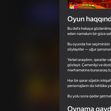
Horror
Macəra
SoftBites
Oyna
Oyun haqqın
Bu dəfə hekayə gözlənilməz
Oxşar oyunlar
edən naməlum bir gücə sahib
Bu oyunda hər seçiminizin 
söyləyirlər — uğur şansınız
Yerləri araşdırın, qərarlar 
gözləyir. Çəmənliyi və dost
65
67
mərhəmətinə buraxaraq özü
Shrek: ESCAPE from the swamp
Bad Parenting Mr. R
Hər bir qərar süjetin inkiş
personajların da təhlükə y
Bu yolu sona qədər getməyə
65
66
Oynama qayd