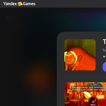
Geri
T
S
The secret of Uncle Shnyuk
Oyunçuların qiyməti
3,8
12+