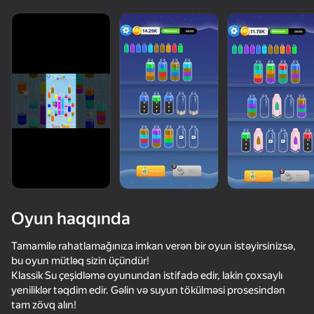
Oyun haqqında
Tamamilə rahatlamağınıza imkan verən bir oyun istəyirsinizsə,
bu oyun mütləq sizin üçündür!
Klassik Su çeşidləmə oyunundan istifadə edir, lakin çoxsaylı
57
50+ top oyun. Hamı tərəfindən

82
85
55
yeniliklər təqdim edir. Gəlin və suyun tökülməsi prosesindən
sevimli. Hətta "qeyri-oyunçular"
Spin the Bottle
Parking Car: Parking Jam
Arrow Out
Flip Bottle
tam zövq alın!