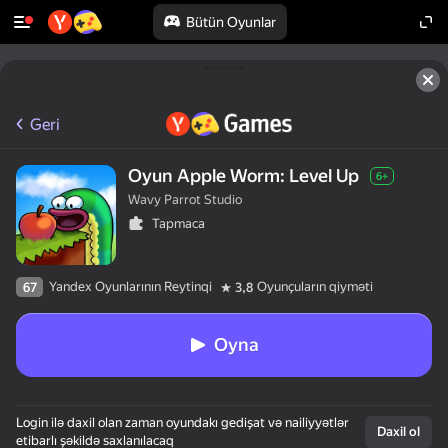
Bütün Oyunlar
Geri
Oyun Apple Worm: Level Up
6+
Wavy Parrot Studio
Tapmaca
Yandex Oyunlarının Reytinqi
Oyunçuların qiyməti
67
3,8
Oyna
Login ilə daxil olan zaman oyundakı gedişat və nailiyyətlər
Daxil ol
etibarlı şəkildə saxlanılacaq