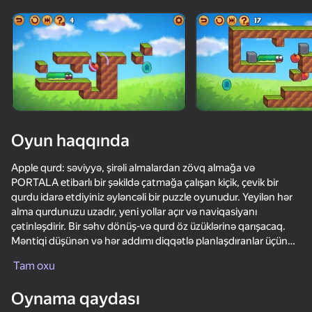
Cihazı döndərin
Oyun yalnız üfüqi
rejimdə işləyir
Yüklənir
Oyun haqqında
Apple qurd: səviyyə, şirəli almalardan zövq almağa və
PORTALA etibarlı bir şəkildə çatmağa çalışan kiçik, çevik bir
qurdu idarə etdiyiniz əyləncəli bir puzzle oyunudur. Yeyilən hər
alma qurdunuzu uzadır, yeni yollar açır və naviqasiyanı
çətinləşdirir. Bir səhv dönüş-və qurd öz üzüklərinə qarışacaq.
Məntiqi düşünən və hər addımı diqqətlə planlaşdıranlar üçün
OYNA
qələbə.
Tam oxu
66
66
75
87
Əsas səviyyələri keçdikdən sonra master-klassı qaçırmayın!
Oynama qaydası
Dünyanın hər yerindən istifadəçilər tərəfindən yaradılan
We Become What We Behold
Sausage Flip
Parkour