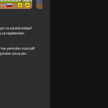
in və sürətlə inkişaf
ş və təpiklərdən
n hər yerindən müxtəlif
iyindən zövq alın.