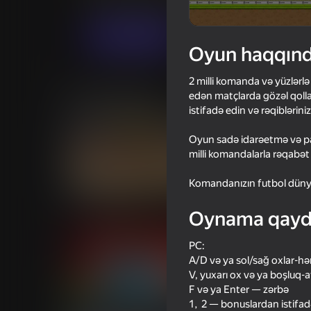
İdman
Oğlanlar üçün
DavdiGames
Oyna
Oyun haqqın
2 milli komanda və yüzlərlə
Oxşar oyunlar
edən matçlarda gözəl qolla
istifadə edin və rəqiblərini
Oyun sadə idarəetmə və parl
milli komandalarla rəqabət
Komandanızın futbol dünya
69
73
Basket Random
Ragdoll Football 2 p
Oynama qayd
PC:
A/D və ya sol/sağ oxlar-hə
V, yuxarı ox və ya boşluq-
F və ya Enter — zərbə
71
70
1, 2 — bonuslardan istifa