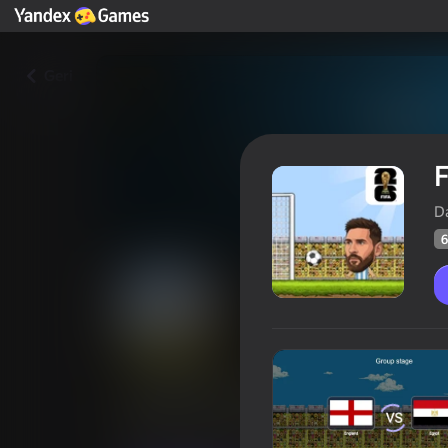
Geri
F
D
6
Football 2D World Cup 2026
Oyunçul
62
Yandex Oyunlarının Reytinqi
3,4