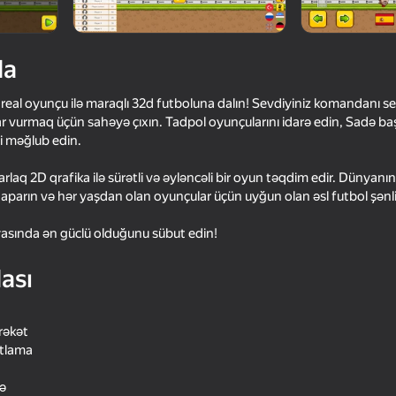
da
 real oyunçu ilə maraqlı 32d futboluna dalın! Sevdiyiniz komandanı seç
r vurmaq üçün sahəyə çıxın. Tadpol oyunçularını idarə edin, Sadə ba
zi məğlub edin.
aq 2D qrafika ilə sürətli və əyləncəli bir oyun təqdim edir. Dünyanı
 aparın və hər yaşdan olan oyunçular üçün uyğun olan əsl futbol şənl
sında ən güclü olduğunu sübut edin!
73
63
layers
Soccer Dash
School Of Basketball
ası
rəkət
atlama
65
də