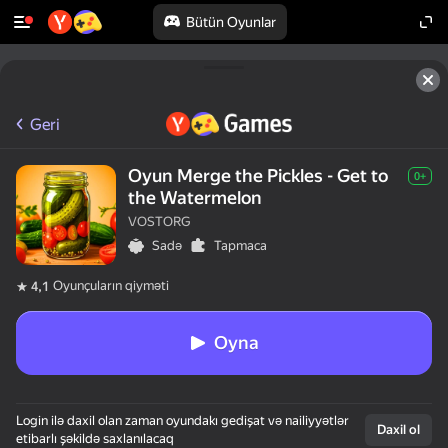
Bütün Oyunlar
Geri
Oyun Merge the Pickles - Get to
0+
the Watermelon
VOSTORG
Sadə
Tapmaca
Oyunçuların qiyməti
4,1
Oyna
Login ilə daxil olan zaman oyundakı gedişat və nailiyyətlər
Daxil ol
etibarlı şəkildə saxlanılacaq