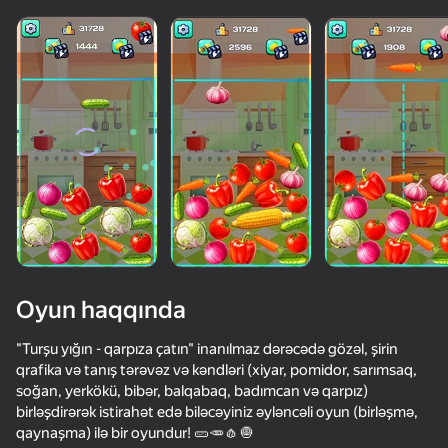
Oyun haqqında
"Turşu yığın - qarpıza çatın" inanılmaz dərəcədə gözəl, şirin
qrafika və tanış tərəvəz və kəndləri (xiyar, pomidor, sarımsaq,
soğan, yerkökü, bibər, balqabaq, badımcan və qarpız)
50+ top oyun. Hamı tərəfindən

birləşdirərək istirahət edə biləcəyiniz əyləncəli oyun (birləşmə,
sevimli. Hətta "qeyri-oyunçular"
qaynaşma) ilə bir oyundur! 🥒🥕🧄🧅