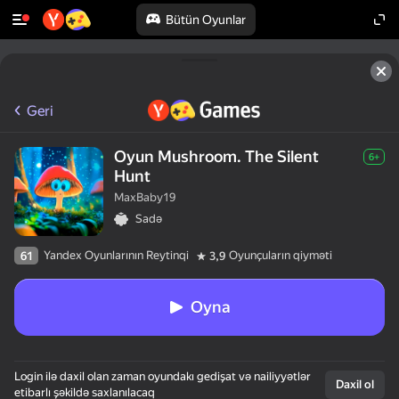
Bütün Oyunlar
Geri
Oyun Mushroom. The Silent
6+
Hunt
MaxBaby19
Sadə
Yandex Oyunlarının Reytinqi
Oyunçuların qiyməti
61
3,9
Oyna
Login ilə daxil olan zaman oyundakı gedişat və nailiyyətlər
Daxil ol
etibarlı şəkildə saxlanılacaq