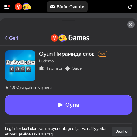
Bütün Oyunlar
Geri
Oyun Пирамида слов
12+
Ludemo
Tapmaca
Sadə
Oyunçuların qiyməti
4,3
Oyna
50+ yaxşı oyun.

Login ilə daxil olan zaman oyundakı gedişat və nailiyyətlər
Hamı tərəfindən 
Daxil ol
etibarlı şəkildə saxlanılacaq
sevilir.
