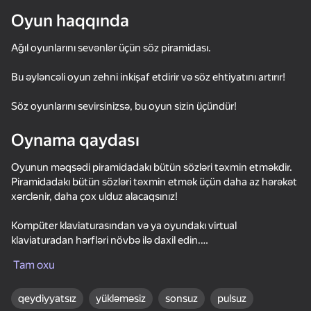
Hətta “oyun 
Oyun haqqında
oynamayanlar” belə
Ağıl oyunlarını sevənlər üçün söz piramidası.
Bu əyləncəli oyun zehni inkişaf etdirir və söz ehtiyatını artırır!
Hamısını göstər
Söz oyunlarını sevirsinizsə, bu oyun sizin üçündür!
Oynama qaydası
Oyunun məqsədi piramidadakı bütün sözləri təxmin etməkdir.
Piramidadakı bütün sözləri təxmin etmək üçün daha az hərəkət
xərclənir, daha çox ulduz alacaqsınız!
Kompüter klaviaturasından və ya oyundakı virtual
klaviaturadan hərfləri növbə ilə daxil edin.
Təxmin edilən məktublar dərhal sözdə göstərilir.
Tam oxu
59
50+ top oyun. Hamı tərəfindən

43
79
60
Sözü təxmin edə bilmirsən? İpuçlarını istifadə edin (Söz
sevimli. Hətta "qeyri-oyunçular"
Mine Crusher
piramidasının üstündəki düymələr). 3 ulduz üçün bir məktub aça
qeydiyyatsız
Age test
yükləməsiz
sonsuz
pulsuz
Words of Wonders