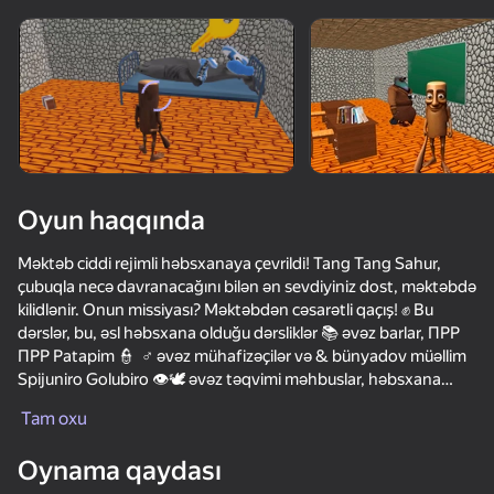
Cihazı döndərin
Oyun yalnız üfüqi
rejimdə işləyir
Oyun haqqında
Məktəb ciddi rejimli həbsxanaya çevrildi! Tang Tang Sahur,
çubuqla necə davranacağını bilən ən sevdiyiniz dost, məktəbdə
kilidlənir. Onun missiyası? Məktəbdən cəsarətli qaçış! ✊ Bu
dərslər, bu, əsl həbsxana olduğu dərsliklər 📚 əvəz barlar, ПРР
ПРР Patapim 👮 ️ ♂ əvəz mühafizəçilər və & bünyadov müəllim
Spijuniro Golubiro 👁️🕊️ əvəz təqvimi məhbuslar, həbsxana
OYNA
nəzarətçiləri!
Tam oxu
Qaçış Planınız :
56
42
37
38
Oynama qaydası
NEXTBOTS: Sandbox
Call Metromen
Murino: Escape