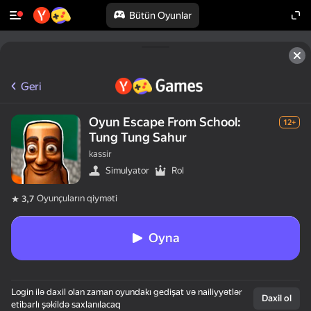
Bütün Oyunlar
Geri
Oyun Escape From School:
12+
Tung Tung Sahur
kassir
Simulyator
Rol
Oyunçuların qiyməti
3,7
Oyna
Login ilə daxil olan zaman oyundakı gedişat və nailiyyətlər
Daxil ol
etibarlı şəkildə saxlanılacaq