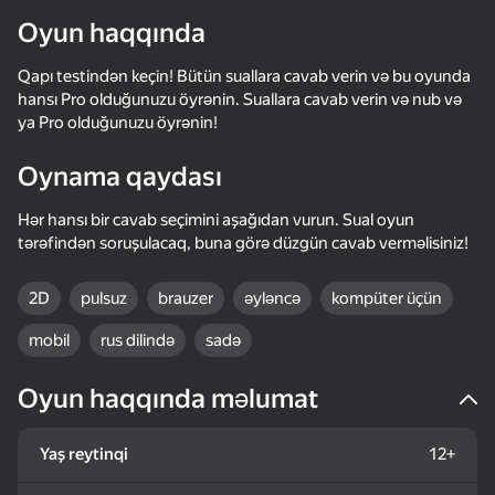
Oyun haqqında
Cihazı döndərin
Qapı testindən keçin! Bütün suallara cavab verin və bu oyunda
Oyun yalnız üfüqi
hansı Pro olduğunuzu öyrənin. Suallara cavab verin və nub və
rejimdə işləyir
ya Pro olduğunuzu öyrənin!
Oynama qaydası
Hər hansı bir cavab seçimini aşağıdan vurun. Sual oyun
tərəfindən soruşulacaq, buna görə düzgün cavab verməlisiniz!
2D
pulsuz
brauzer
əyləncə
kompüter üçün
mobil
rus dilində
sadə
Oyun haqqında məlumat
OYNA
55
48
41
56
Yaş reytinqi
12+
Doors Craft
Come in if you're not Scared!
Become the Strongest
Neon Swing