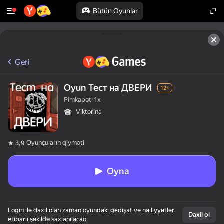
Bütün Oyunlar
Geri
Oyun Тест на ДВЕРИ
12+
Pimkapotr1x
Viktorina
Oyunçuların qiyməti
3,9
Oyna
Login ilə daxil olan zaman oyundakı gedişat və nailiyyətlər
Daxil ol
etibarlı şəkildə saxlanılacaq