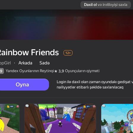
Daxil ol
və irəliləyişi saxla
Rainbow Friends
12+
ppGirl
·
Arkada
Sadə
Yandex Oyunlarının Reytinqi
Oyunçuların qiyməti
9
3,9
Login ilə daxil olan zaman oyundakı gedişat 
Oyna
nailiyyətlər etibarlı şəkildə saxlanılacaq
arın qiyməti
12+