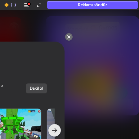
Reklamı söndür
50+ ən yaxşı oyunlar.

Hətta “oynamayan”

şəxslər tərəfindən sevilir.
və
Daxil ol
Hamısını göstər