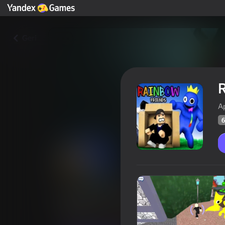
Geri
A
6
Rainbow Friends
Oyunçul
69
Yandex Oyunlarının Reytinqi
3,9