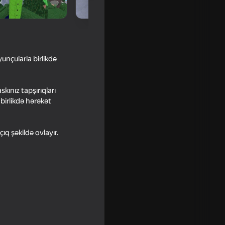
yunçularla birlikdə
kınız tapşırıqları
birlikdə hərəkət
çıq şəkildə ovlayır.
Escape: