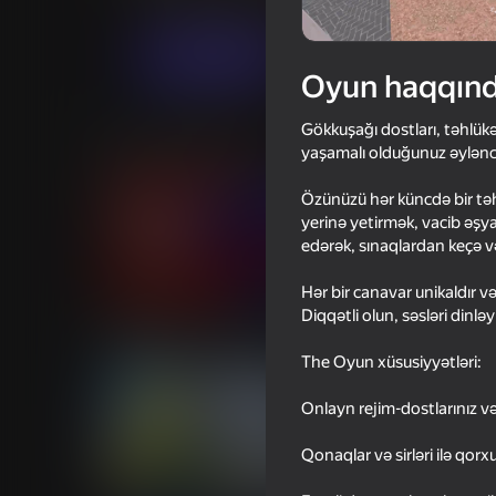
Arkada
Sadə
AppGirl
Oyna
Oyun haqqın
Gökkuşağı dostları, təhlükəl
Oxşar oyunlar
yaşamalı olduğunuz əyləncə
Özünüzü hər küncdə bir təhlü
yerinə yetirmək, vacib əşy
edərək, sınaqlardan keçə v
Hər bir canavar unikaldır və 
75
Diqqətli olun, səsləri dinl
Poppy Playtime Chapter 1 -
Squid Game: Royale
Original
The Oyun xüsusiyyətləri:
Onlayn rejim-dostlarınız v
Qonaqlar və sirləri ilə qorx
70
74