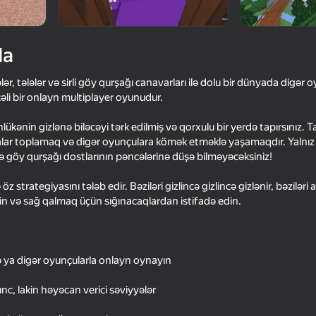
da
ər, tələlər və sirli göy qurşağı canavarları ilə dolu bir dünyada digər o
li bir onlayn multiplayer oyunudur.
kənin gizlənə biləcəyi tərk edilmiş və qorxulu bir yerdə tapırsınız. Tas
alar toplamaq və digər oyunçulara kömək etməklə yaşamaqdır. Yalnız 
ə göy qurşağı dostlarının pəncələrinə düşə bilməyəcəksiniz!
öz strategiyasını tələb edir. Bəziləri gizlincə gizlincə gizlənir, bəziləri a
75
78
əyin və sağ qalmaq üçün sığınacaqlardan istifadə edin.
Just Impostor
+1 Speed Keyboard 
Obby
ə ya digər oyunçularla onlayn oynayın
unc, lakin həyəcan verici səviyyələr
71
84